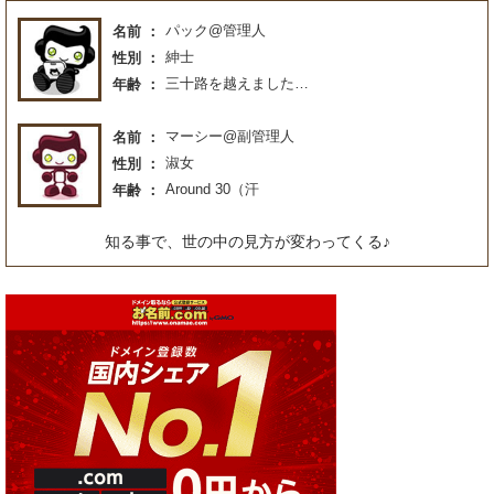
パック@管理人
名前
紳士
性別
三十路を越えました…
年齢
マーシー@副管理人
名前
淑女
性別
Around 30（汗
年齢
知る事で、世の中の見方が変わってくる♪