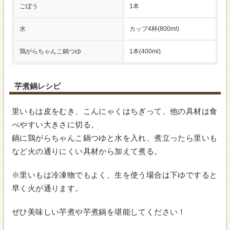
ごぼう
1本
水
カップ4杯(800ml)
鶏がらちゃんこ鍋つゆ
1本(400ml)
芋煮鍋レシピ
里いもは皮をむき、こんにゃくはちぎって、他の具材は食
べやすい大きさに切る。
鍋に鶏がらちゃんこ鍋つゆと水を入れ、煮立ったら里いも
など火の通りにくい具材から加えて煮る。
※里いもは冷凍物でもよく、生を使う場合は下ゆですると
早く火が通ります。
ぜひ美味しい芋煮や芋煮鍋を堪能してください！