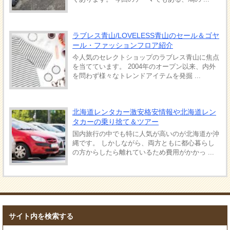
ラブレス青山/LOVELESS青山のセール＆ゴヤ
ール・ファッションフロア紹介
今人気のセレクトショップのラブレス青山に焦点
を当てています。 2004年のオープン以来、内外
を問わず様々なトレンドアイテムを発掘 ...
北海道レンタカー激安格安情報や北海道レン
タカーの乗り捨て＆ツアー
国内旅行の中でも特に人気が高いのが北海道か沖
縄です。 しかしながら、両方ともに都心暮らし
の方からしたら離れているため費用がかかっ ...
サイト内を検索する