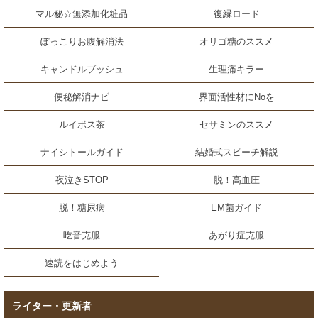
マル秘☆無添加化粧品
復縁ロード
ぽっこりお腹解消法
オリゴ糖のススメ
キャンドルブッシュ
生理痛キラー
便秘解消ナビ
界面活性材にNoを
ルイボス茶
セサミンのススメ
ナイシトールガイド
結婚式スピーチ解説
夜泣きSTOP
脱！高血圧
脱！糖尿病
EM菌ガイド
吃音克服
あがり症克服
速読をはじめよう
ライター・更新者