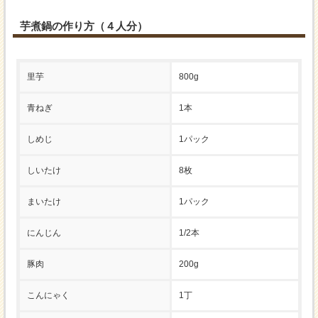
芋煮鍋の作り方（４人分）
里芋
800g
青ねぎ
1本
しめじ
1パック
しいたけ
8枚
まいたけ
1パック
にんじん
1/2本
豚肉
200g
こんにゃく
1丁