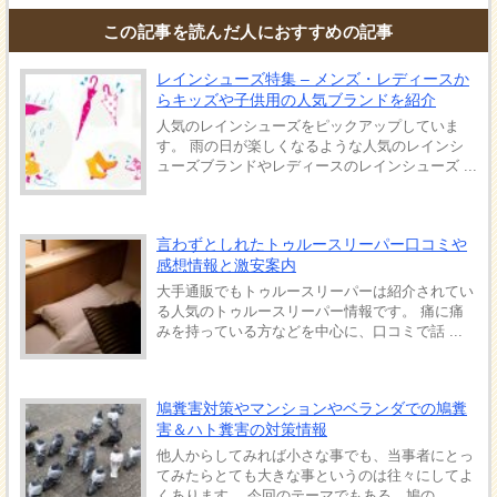
この記事を読んだ人におすすめの記事
レインシューズ特集 – メンズ・レディースか
らキッズや子供用の人気ブランドを紹介
人気のレインシューズをピックアップしていま
す。 雨の日が楽しくなるような人気のレインシ
ューズブランドやレディースのレインシューズ ...
言わずとしれたトゥルースリーパー口コミや
感想情報と激安案内
大手通販でもトゥルースリーパーは紹介されてい
る人気のトゥルースリーパー情報です。 痛に痛
みを持っている方などを中心に、口コミで話 ...
鳩糞害対策やマンションやベランダでの鳩糞
害＆ハト糞害の対策情報
他人からしてみれば小さな事でも、当事者にとっ
てみたらとても大きな事というのは往々にしてよ
くあります。 今回のテーマでもある、鳩の ...