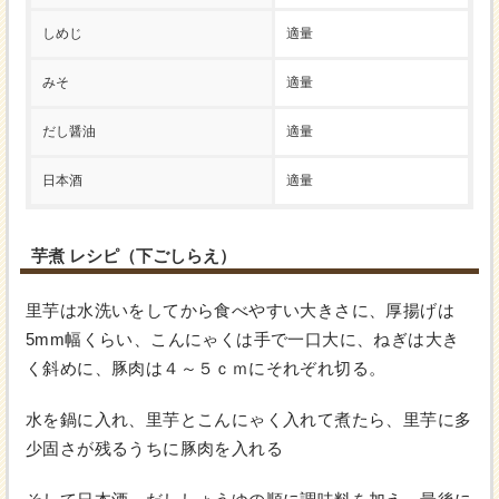
しめじ
適量
みそ
適量
だし醤油
適量
日本酒
適量
芋煮 レシピ（下ごしらえ）
里芋は水洗いをしてから食べやすい大きさに、厚揚げは
5mm幅くらい、こんにゃくは手で一口大に、ねぎは大き
く斜めに、豚肉は４～５ｃｍにそれぞれ切る。
水を鍋に入れ、里芋とこんにゃく入れて煮たら、里芋に多
少固さが残るうちに豚肉を入れる