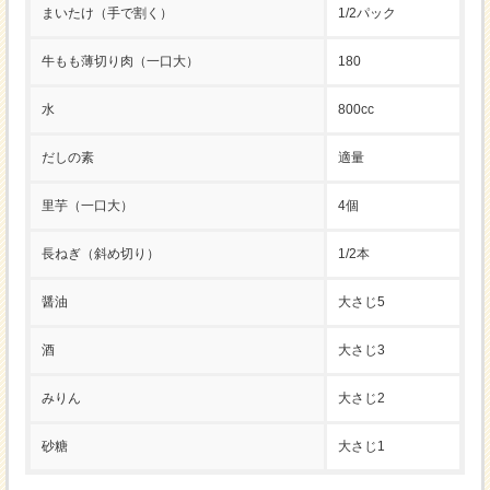
まいたけ（手で割く）
1/2パック
牛もも薄切り肉（一口大）
180
水
800cc
だしの素
適量
里芋（一口大）
4個
長ねぎ（斜め切り）
1/2本
醤油
大さじ5
酒
大さじ3
みりん
大さじ2
砂糖
大さじ1