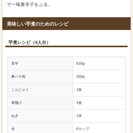
で一味唐辛子をふる。
美味しい芋煮のためのレシピ
芋煮レシピ（4人分）
里芋
630g
豚バラ肉
300g
こんにゃく
1枚
厚揚げ
1枚
ねぎ
1本
水
6カップ