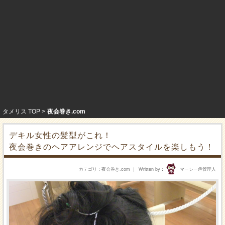
タメリス TOP
夜会巻き.com
デキル女性の髪型がこれ！
夜会巻きのヘアアレンジでヘアスタイルを楽しもう！
カテゴリ
夜会巻き.com
Written by
マーシー@管理人