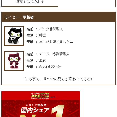
速読をはじめよう
ライター・更新者
パック@管理人
名前
紳士
性別
三十路を越えました…
年齢
マーシー@副管理人
名前
淑女
性別
Around 30（汗
年齢
知る事で、世の中の見方が変わってくる♪