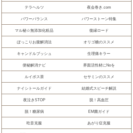
テラヘルツ
夜会巻き.com
パワーバランス
パワーストーン特集
マル秘☆無添加化粧品
復縁ロード
ぽっこりお腹解消法
オリゴ糖のススメ
キャンドルブッシュ
生理痛キラー
便秘解消ナビ
界面活性材にNoを
ルイボス茶
セサミンのススメ
ナイシトールガイド
結婚式スピーチ解説
夜泣きSTOP
脱！高血圧
脱！糖尿病
EM菌ガイド
吃音克服
あがり症克服