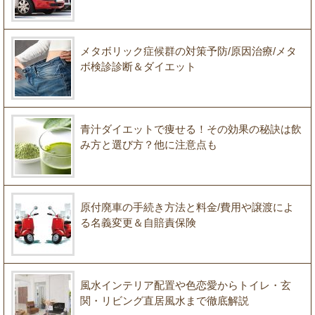
メタボリック症候群の対策予防/原因治療/メタ
ボ検診診断＆ダイエット
青汁ダイエットで痩せる！その効果の秘訣は飲
み方と選び方？他に注意点も
原付廃車の手続き方法と料金/費用や譲渡によ
る名義変更＆自賠責保険
風水インテリア配置や色恋愛からトイレ・玄
関・リビング直居風水まで徹底解説