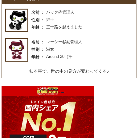
パック@管理人
名前
紳士
性別
三十路を越えました…
年齢
マーシー@副管理人
名前
淑女
性別
Around 30（汗
年齢
知る事で、世の中の見方が変わってくる♪