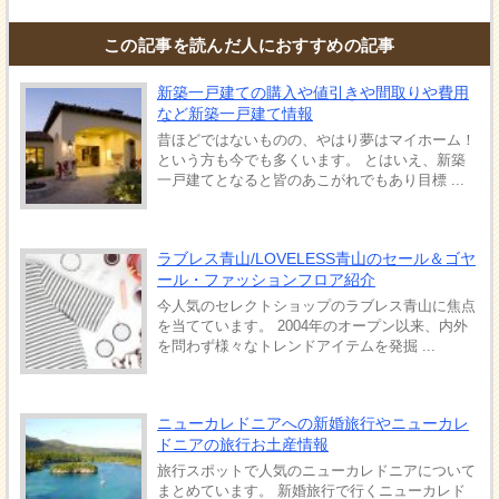
この記事を読んだ人におすすめの記事
新築一戸建ての購入や値引きや間取りや費用
など新築一戸建て情報
昔ほどではないものの、やはり夢はマイホーム！
という方も今でも多くいます。 とはいえ、新築
一戸建てとなると皆のあこがれでもあり目標 ...
ラブレス青山/LOVELESS青山のセール＆ゴヤ
ール・ファッションフロア紹介
今人気のセレクトショップのラブレス青山に焦点
を当てています。 2004年のオープン以来、内外
を問わず様々なトレンドアイテムを発掘 ...
ニューカレドニアへの新婚旅行やニューカレ
ドニアの旅行お土産情報
旅行スポットで人気のニューカレドニアについて
まとめています。 新婚旅行で行くニューカレド