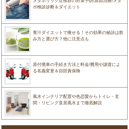
メタボリック症候群の対策予防/原因治療/メタ
ボ検診診断＆ダイエット
青汁ダイエットで痩せる！その効果の秘訣は飲
み方と選び方？他に注意点も
原付廃車の手続き方法と料金/費用や譲渡によ
る名義変更＆自賠責保険
風水インテリア配置や色恋愛からトイレ・玄
関・リビング直居風水まで徹底解説