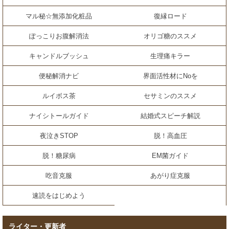
マル秘☆無添加化粧品
復縁ロード
ぽっこりお腹解消法
オリゴ糖のススメ
キャンドルブッシュ
生理痛キラー
便秘解消ナビ
界面活性材にNoを
ルイボス茶
セサミンのススメ
ナイシトールガイド
結婚式スピーチ解説
夜泣きSTOP
脱！高血圧
脱！糖尿病
EM菌ガイド
吃音克服
あがり症克服
速読をはじめよう
ライター・更新者