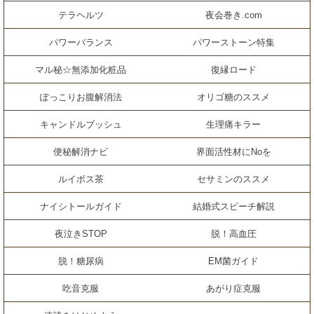
テラヘルツ
夜会巻き.com
パワーバランス
パワーストーン特集
マル秘☆無添加化粧品
復縁ロード
ぽっこりお腹解消法
オリゴ糖のススメ
キャンドルブッシュ
生理痛キラー
便秘解消ナビ
界面活性材にNoを
ルイボス茶
セサミンのススメ
ナイシトールガイド
結婚式スピーチ解説
夜泣きSTOP
脱！高血圧
脱！糖尿病
EM菌ガイド
吃音克服
あがり症克服