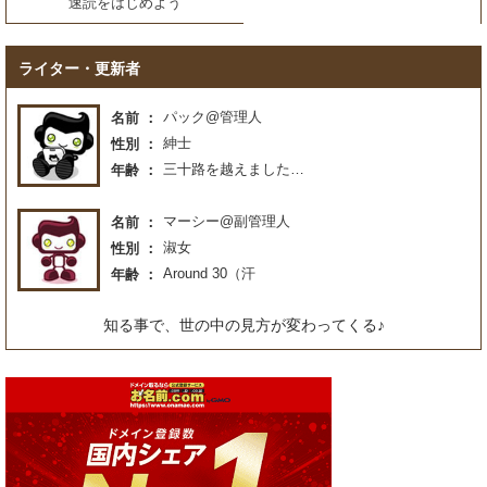
速読をはじめよう
ライター・更新者
パック@管理人
名前
紳士
性別
三十路を越えました…
年齢
マーシー@副管理人
名前
淑女
性別
Around 30（汗
年齢
知る事で、世の中の見方が変わってくる♪