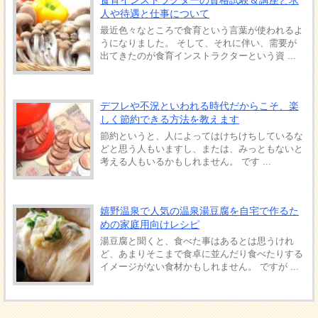
食育インストラクターの資格試験＆講座と求
人や待遇と仕事について
最近色々なところで食育という言葉が使われるよ
うになりました。 そして、それに伴い、需要が
出てきたのが食育インストラクターという資 ...
デフレや不況といわれる時代だからこそ、楽
しく節約できる方法を教えます
節約というと、人によってはけちけちしているな
どと思う人もいますし、または、みっともないと
考える人もいるかもしれません。 です ...
嬉野温泉で人気の温泉湯豆腐を自宅で作るた
めの家庭用向けレシピ
湯豆腐と聞くと、食べた事はあるとは思うけれ
ど、あまりそこまで食卓に並んだり食べたりする
イメージがない食材かもしれません。 ですが ...