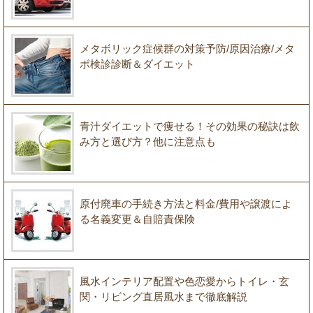
メタボリック症候群の対策予防/原因治療/メタ
ボ検診診断＆ダイエット
青汁ダイエットで痩せる！その効果の秘訣は飲
み方と選び方？他に注意点も
原付廃車の手続き方法と料金/費用や譲渡によ
る名義変更＆自賠責保険
風水インテリア配置や色恋愛からトイレ・玄
関・リビング直居風水まで徹底解説