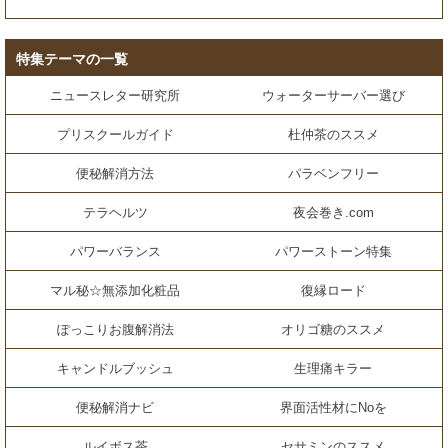
特集テーマの一覧
ニュースレター研究所
ウォーターサーバー選び
プリスクールガイド
杜仲茶のススメ
便秘解消方法
パラベンフリー
テラヘルツ
夜会巻き.com
パワーバランス
パワーストーン特集
マル秘☆無添加化粧品
復縁ロード
ぽっこりお腹解消法
オリゴ糖のススメ
キャンドルブッシュ
生理痛キラー
便秘解消ナビ
界面活性材にNoを
ルイボス茶
セサミンのススメ