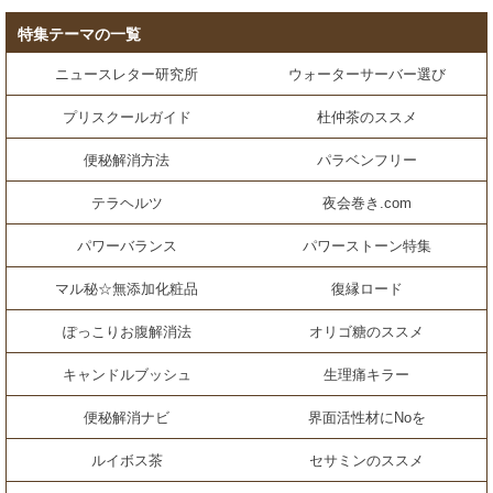
特集テーマの一覧
ニュースレター研究所
ウォーターサーバー選び
プリスクールガイド
杜仲茶のススメ
便秘解消方法
パラベンフリー
テラヘルツ
夜会巻き.com
パワーバランス
パワーストーン特集
マル秘☆無添加化粧品
復縁ロード
ぽっこりお腹解消法
オリゴ糖のススメ
キャンドルブッシュ
生理痛キラー
便秘解消ナビ
界面活性材にNoを
ルイボス茶
セサミンのススメ