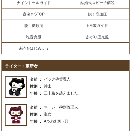
ナイシトールガイド
結婚式スピーチ解説
夜泣きSTOP
脱！高血圧
脱！糖尿病
EM菌ガイド
吃音克服
あがり症克服
速読をはじめよう
ライター・更新者
パック@管理人
名前
紳士
性別
三十路を越えました…
年齢
マーシー@副管理人
名前
淑女
性別
Around 30（汗
年齢