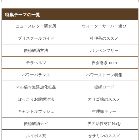
特集テーマの一覧
ニュースレター研究所
ウォーターサーバー選び
プリスクールガイド
杜仲茶のススメ
便秘解消方法
パラベンフリー
テラヘルツ
夜会巻き.com
パワーバランス
パワーストーン特集
マル秘☆無添加化粧品
復縁ロード
ぽっこりお腹解消法
オリゴ糖のススメ
キャンドルブッシュ
生理痛キラー
便秘解消ナビ
界面活性材にNoを
ルイボス茶
セサミンのススメ