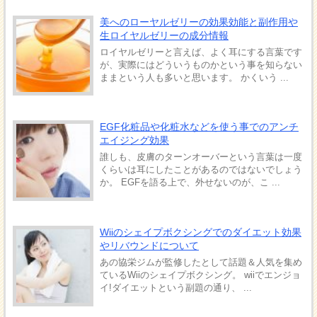
美へのローヤルゼリーの効果効能と副作用や
生ロイヤルゼリーの成分情報
ロイヤルゼリーと言えば、よく耳にする言葉です
が、実際にはどういうものかという事を知らない
ままという人も多いと思います。 かくいう ...
EGF化粧品や化粧水などを使う事でのアンチ
エイジング効果
誰しも、皮膚のターンオーバーという言葉は一度
くらいは耳にしたことがあるのではないでしょう
か。 EGFを語る上で、外せないのが、こ ...
Wiiのシェイプボクシングでのダイエット効果
やリバウンドについて
あの協栄ジムが監修したとして話題＆人気を集め
ているWiiのシェイプボクシング。 wiiでエンジョ
イ!ダイエットという副題の通り、 ...