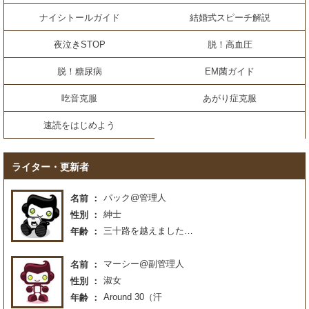
ナイシトールガイド
結婚式スピーチ解説
夜泣きSTOP
脱！高血圧
脱！糖尿病
EM菌ガイド
吃音克服
あがり症克服
速読をはじめよう
ライター・更新者
パック@管理人
名前
紳士
性別
三十路を越えました…
年齢
マーシー@副管理人
名前
淑女
性別
Around 30（汗
年齢