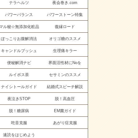
テラヘルツ
夜会巻き.com
パワーバランス
パワーストーン特集
マル秘☆無添加化粧品
復縁ロード
ぽっこりお腹解消法
オリゴ糖のススメ
キャンドルブッシュ
生理痛キラー
便秘解消ナビ
界面活性材にNoを
ルイボス茶
セサミンのススメ
ナイシトールガイド
結婚式スピーチ解説
夜泣きSTOP
脱！高血圧
脱！糖尿病
EM菌ガイド
吃音克服
あがり症克服
速読をはじめよう