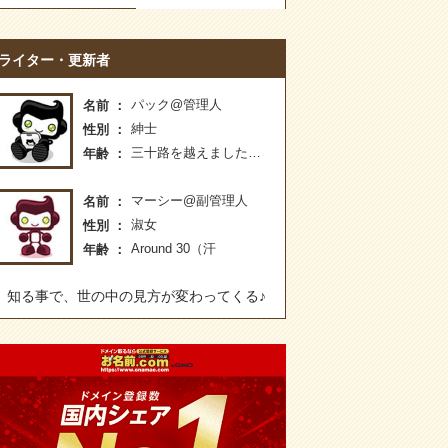
ライター・更新者
パック@管理人
名前
紳士
性別
三十路を越えました…
年齢
マーシー@副管理人
名前
淑女
性別
Around 30（汗
年齢
知る事で、世の中の見方が変わってくる♪