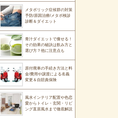
メタボリック症候群の対策
予防/原因治療/メタボ検診
診断＆ダイエット
青汁ダイエットで痩せる！
その効果の秘訣は飲み方と
選び方？他に注意点も
原付廃車の手続き方法と料
金/費用や譲渡による名義
変更＆自賠責保険
風水インテリア配置や色恋
愛からトイレ・玄関・リビ
ング直居風水まで徹底解説