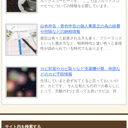
ルックスコーヒーです。 ここではブルックスコ
ーヒーについての情報を公開しています。 ...
白色申告・青色申告の個人事業主の為の経費
や控除などの納税情報
最近は色々と起業される方も多く、フリーランス
といった働き方など、昭和時代と違い色々と多様
性が認められている時代でもあります。 ...
カビ対策やカビ取りなど洗濯機や畳、布団な
どのカビ予防情報
生活していると必ず出てくると言ってもいいの
が、カビです。 そんな私たちの日々の暮らしに
とって、天敵の1つと言っても良いカビは、対 ...
サイト内を検索する