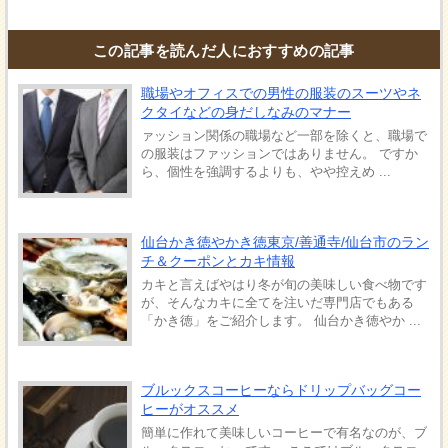
この記事を読んだ人におすすめの記事
職場やオフィスでの男性の服装のスーツやネ
クタイなどの身だしなみのマナー
ァッション関係の職場など一部を除くと、職場で
の服装はファッションではありません。 ですか
ら、個性を強調するよりも、やや控えめ ...
仙台かき徳やかき徳東京/善通寺/仙台市のラン
チ＆クーポンとカキ情報
カキと言えばやはり冬が旬の美味しい食べ物です
が、そんなカキに全てを注いだ専門店でもある
「かき徳」をご紹介します。 仙台かき徳やか ...
ブルックスコーヒーならドリップバッグコー
ヒーがオススメ
簡単に作れて美味しいコーヒーで有名なのが、ブ