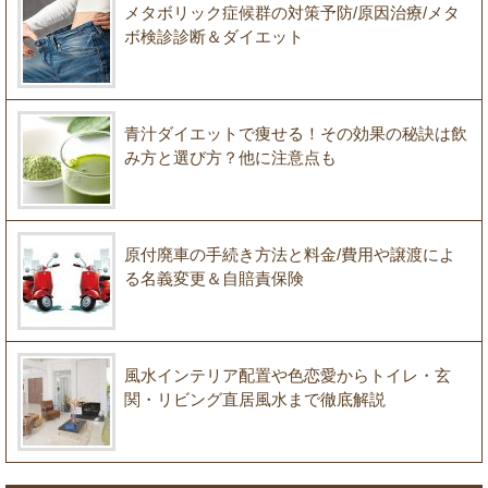
メタボリック症候群の対策予防/原因治療/メタ
ボ検診診断＆ダイエット
青汁ダイエットで痩せる！その効果の秘訣は飲
み方と選び方？他に注意点も
原付廃車の手続き方法と料金/費用や譲渡によ
る名義変更＆自賠責保険
風水インテリア配置や色恋愛からトイレ・玄
関・リビング直居風水まで徹底解説