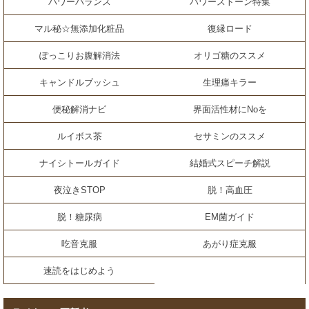
パワーバランス
パワーストーン特集
マル秘☆無添加化粧品
復縁ロード
ぽっこりお腹解消法
オリゴ糖のススメ
キャンドルブッシュ
生理痛キラー
便秘解消ナビ
界面活性材にNoを
ルイボス茶
セサミンのススメ
ナイシトールガイド
結婚式スピーチ解説
夜泣きSTOP
脱！高血圧
脱！糖尿病
EM菌ガイド
吃音克服
あがり症克服
速読をはじめよう