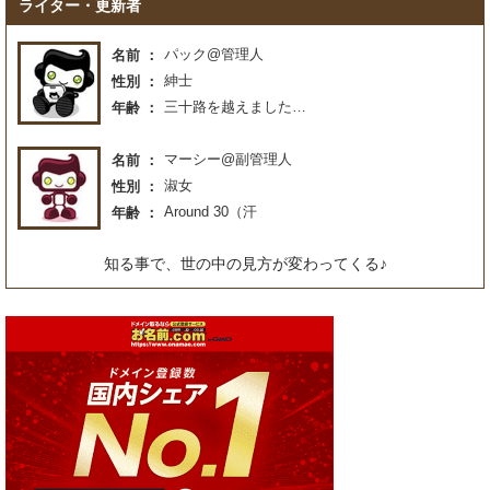
ライター・更新者
パック@管理人
名前
紳士
性別
三十路を越えました…
年齢
マーシー@副管理人
名前
淑女
性別
Around 30（汗
年齢
知る事で、世の中の見方が変わってくる♪