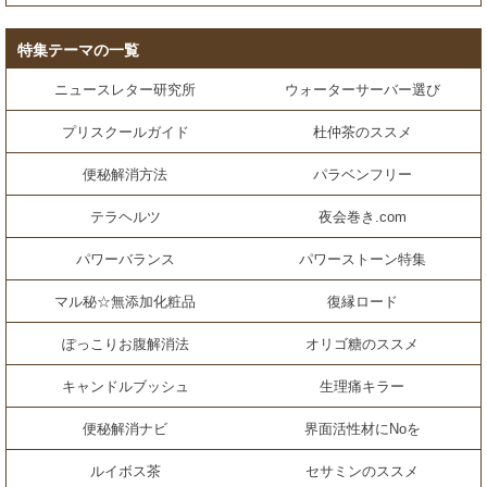
特集テーマの一覧
ニュースレター研究所
ウォーターサーバー選び
プリスクールガイド
杜仲茶のススメ
便秘解消方法
パラベンフリー
テラヘルツ
夜会巻き.com
パワーバランス
パワーストーン特集
マル秘☆無添加化粧品
復縁ロード
ぽっこりお腹解消法
オリゴ糖のススメ
キャンドルブッシュ
生理痛キラー
便秘解消ナビ
界面活性材にNoを
ルイボス茶
セサミンのススメ