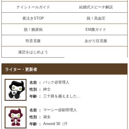
ナイシトールガイド
結婚式スピーチ解説
夜泣きSTOP
脱！高血圧
脱！糖尿病
EM菌ガイド
吃音克服
あがり症克服
速読をはじめよう
ライター・更新者
パック@管理人
名前
紳士
性別
三十路を越えました…
年齢
マーシー@副管理人
名前
淑女
性別
Around 30（汗
年齢