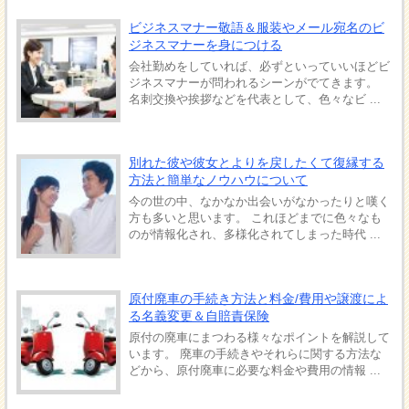
ビジネスマナー敬語＆服装やメール宛名のビ
ジネスマナーを身につける
会社勤めをしていれば、必ずといっていいほどビ
ジネスマナーが問われるシーンがでてきます。
名刺交換や挨拶などを代表として、色々なビ ...
別れた彼や彼女とよりを戻したくて復縁する
方法と簡単なノウハウについて
今の世の中、なかなか出会いがなかったりと嘆く
方も多いと思います。 これほどまでに色々なも
のが情報化され、多様化されてしまった時代 ...
原付廃車の手続き方法と料金/費用や譲渡によ
る名義変更＆自賠責保険
原付の廃車にまつわる様々なポイントを解説して
います。 廃車の手続きやそれらに関する方法な
どから、原付廃車に必要な料金や費用の情報 ...