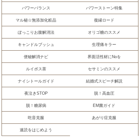
パワーバランス
パワーストーン特集
マル秘☆無添加化粧品
復縁ロード
ぽっこりお腹解消法
オリゴ糖のススメ
キャンドルブッシュ
生理痛キラー
便秘解消ナビ
界面活性材にNoを
ルイボス茶
セサミンのススメ
ナイシトールガイド
結婚式スピーチ解説
夜泣きSTOP
脱！高血圧
脱！糖尿病
EM菌ガイド
吃音克服
あがり症克服
速読をはじめよう