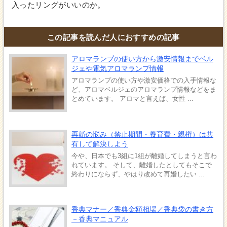
入ったリングがいいのか。
この記事を読んだ人におすすめの記事
アロマランプの使い方から激安情報までベル
ジェや電気アロマランプ情報
アロマランプの使い方や激安価格での入手情報な
ど、アロマベルジェのアロマランプ情報などをま
とめています。 アロマと言えば、女性 ...
再婚の悩み（禁止期間・養育費・親権）は共
有して解決しよう
今や、日本でも3組に1組が離婚してしまうと言わ
れています。 そして、離婚したとしてもそこで
終わりにならず、やはり改めて再婚したい ...
香典マナー／香典金額相場／香典袋の書き方
－香典マニュアル