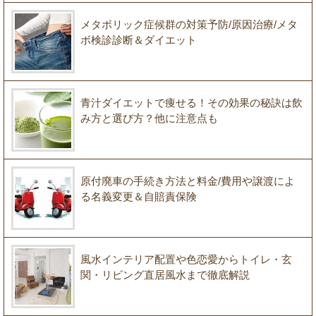
メタボリック症候群の対策予防/原因治療/メタ
ボ検診診断＆ダイエット
青汁ダイエットで痩せる！その効果の秘訣は飲
み方と選び方？他に注意点も
原付廃車の手続き方法と料金/費用や譲渡によ
る名義変更＆自賠責保険
風水インテリア配置や色恋愛からトイレ・玄
関・リビング直居風水まで徹底解説