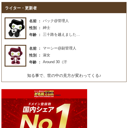
ライター・更新者
パック@管理人
名前
紳士
性別
三十路を越えました…
年齢
マーシー@副管理人
名前
淑女
性別
Around 30（汗
年齢
知る事で、世の中の見方が変わってくる♪