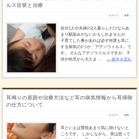
ルス症状と治療
カテゴリ：「
健康
」
自分1人や夫婦の2人暮らしだけならあ
まり馴染みがないかもしれませんが、
子育てした事があれば必ず何度も耳に
する病気の1つが「アデノウイルス」で
す。 そんなアデノウイルスですが、子
供や幼児から大人ま ...
続きを読む
耳鳴りの原因や治療方法など耳の病気情報から耳掃除
の仕方について
カテゴリ：「
健康
」
耳といえば普段あまり気に掛けないと
ころです。 しかしながら、実は思って