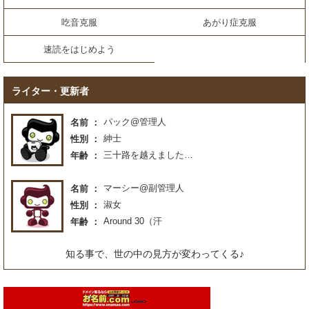
吃音克服
あがり症克服
速読をはじめよう
ライター・更新者
パック@管理人
名前
紳士
性別
三十路を越えました…
年齢
マーシー@副管理人
名前
淑女
性別
Around 30（汗
年齢
知る事で、世の中の見方が変わってくる♪