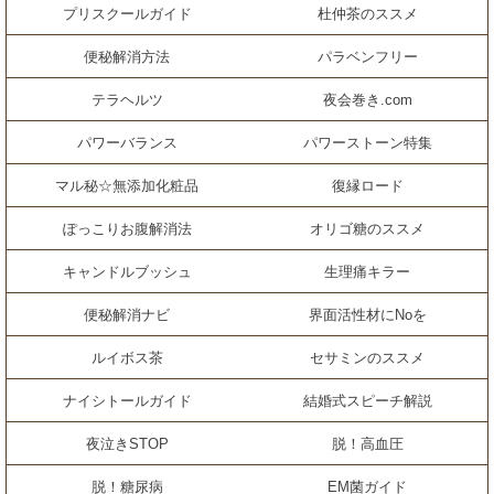
プリスクールガイド
杜仲茶のススメ
便秘解消方法
パラベンフリー
テラヘルツ
夜会巻き.com
パワーバランス
パワーストーン特集
マル秘☆無添加化粧品
復縁ロード
ぽっこりお腹解消法
オリゴ糖のススメ
キャンドルブッシュ
生理痛キラー
便秘解消ナビ
界面活性材にNoを
ルイボス茶
セサミンのススメ
ナイシトールガイド
結婚式スピーチ解説
夜泣きSTOP
脱！高血圧
脱！糖尿病
EM菌ガイド