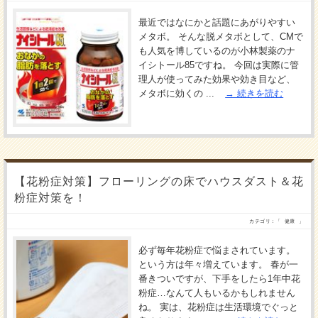
最近ではなにかと話題にあがりやすい
メタボ。 そんな脱メタボとして、CMで
も人気を博しているのが小林製薬のナ
イシトール85ですね。 今回は実際に管
理人が使ってみた効果や効き目など、
メタボに効くの ...
続きを読む
【花粉症対策】フローリングの床でハウスダスト＆花
粉症対策を！
カテゴリ：「
健康
」
必ず毎年花粉症で悩まされています。
という方は年々増えています。 春が一
番きついですが、下手をしたら1年中花
粉症…なんて人もいるかもしれません
ね。 実は、花粉症は生活環境でぐっと