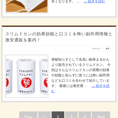
良くなります。 ...
続きを読む
スリムドカンの効果効能と口コミ＆怖い副作用情報と
激安通販を案内！
カテゴリ：「
健康
」
便秘知らずとして名高い銀座まるかん
より販売されているスリムドカン。 今
回はそんなスリムドカンの実際の効果
や効能と知らずに使うには怖い副作用
なども口コミを合わせて紹介していま
す。 最後には激安通 ...
続きを読
む
Prev
1
2
3
4
Next