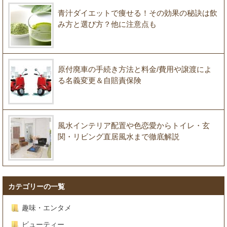
青汁ダイエットで痩せる！その効果の秘訣は飲
み方と選び方？他に注意点も
原付廃車の手続き方法と料金/費用や譲渡によ
る名義変更＆自賠責保険
風水インテリア配置や色恋愛からトイレ・玄
関・リビング直居風水まで徹底解説
カテゴリーの一覧
趣味・エンタメ
ビューティー