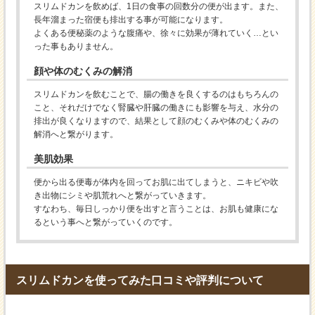
スリムドカンを飲めば、1日の食事の回数分の便が出ます。また、
長年溜まった宿便も排出する事が可能になります。
よくある便秘薬のような腹痛や、徐々に効果が薄れていく…とい
った事もありません。
顔や体のむくみの解消
スリムドカンを飲むことで、腸の働きを良くするのはもちろんの
こと、それだけでなく腎臓や肝臓の働きにも影響を与え、水分の
排出が良くなりますので、結果として顔のむくみや体のむくみの
解消へと繋がります。
美肌効果
便から出る便毒が体内を回ってお肌に出てしまうと、ニキビや吹
き出物にシミや肌荒れへと繋がっていきます。
すなわち、毎日しっかり便を出すと言うことは、お肌も健康にな
るという事へと繋がっていくのです。
スリムドカンを使ってみた口コミや評判について