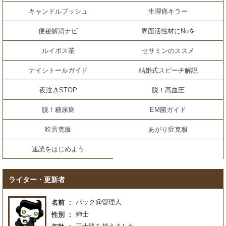
キャンドルブッシュ
生理痛キラー
便秘解消ナビ
界面活性材にNoを
ルイボス茶
セサミンのススメ
ナイシトールガイド
結婚式スピーチ解説
夜泣きSTOP
脱！高血圧
脱！糖尿病
EM菌ガイド
吃音克服
あがり症克服
速読をはじめよう
ライター・更新者
パック@管理人
名前
紳士
性別