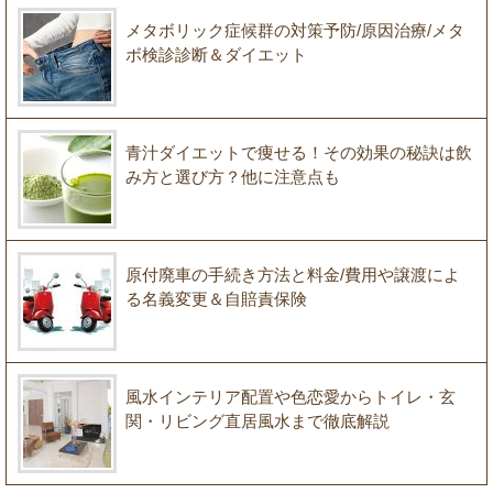
メタボリック症候群の対策予防/原因治療/メタ
ボ検診診断＆ダイエット
青汁ダイエットで痩せる！その効果の秘訣は飲
み方と選び方？他に注意点も
原付廃車の手続き方法と料金/費用や譲渡によ
る名義変更＆自賠責保険
風水インテリア配置や色恋愛からトイレ・玄
関・リビング直居風水まで徹底解説