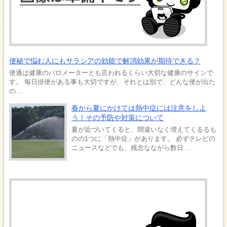
便秘で悩む人にもサラシアの効能で解消効果が期待できる？
便通は健康のバロメーターとも言われるくらい大切な健康のサインで
す。 毎日排便がある事も大切ですが、それとは別で、どんな便が出た
の ...
春から夏にかけては熱中症には注意をしよ
う！その予防や対策について
夏が近づいてくると、間違いなく増えてくるるも
のの1つに「熱中症」があります。 必ずテレビの
ニュースなどでも、残念なながら数日 ...