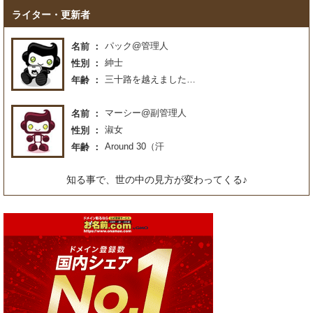
ライター・更新者
パック@管理人
名前
紳士
性別
三十路を越えました…
年齢
マーシー@副管理人
名前
淑女
性別
Around 30（汗
年齢
知る事で、世の中の見方が変わってくる♪