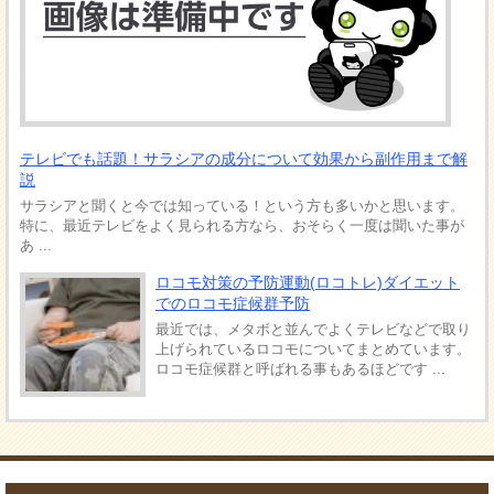
テレビでも話題！サラシアの成分について効果から副作用まで解
説
サラシアと聞くと今では知っている！という方も多いかと思います。
特に、最近テレビをよく見られる方なら、おそらく一度は聞いた事が
あ ...
ロコモ対策の予防運動(ロコトレ)ダイエット
でのロコモ症候群予防
最近では、メタボと並んでよくテレビなどで取り
上げられているロコモについてまとめています。
ロコモ症候群と呼ばれる事もあるほどです ...