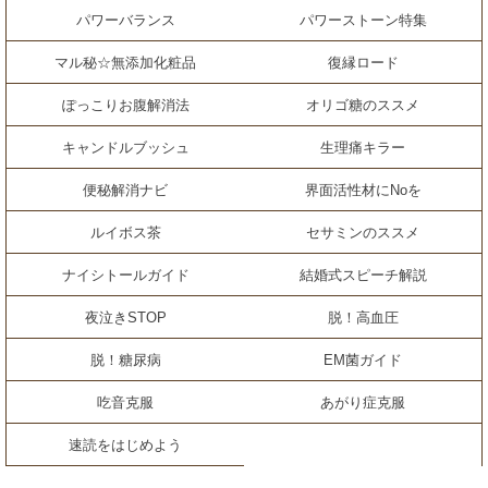
パワーバランス
パワーストーン特集
マル秘☆無添加化粧品
復縁ロード
ぽっこりお腹解消法
オリゴ糖のススメ
キャンドルブッシュ
生理痛キラー
便秘解消ナビ
界面活性材にNoを
ルイボス茶
セサミンのススメ
ナイシトールガイド
結婚式スピーチ解説
夜泣きSTOP
脱！高血圧
脱！糖尿病
EM菌ガイド
吃音克服
あがり症克服
速読をはじめよう