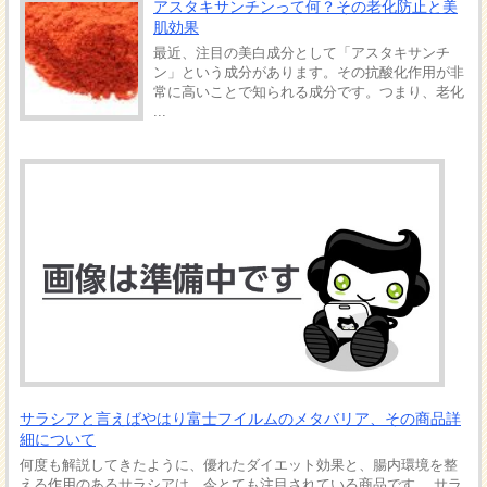
アスタキサンチンって何？その老化防止と美
肌効果
最近、注目の美白成分として「アスタキサンチ
ン」という成分があります。その抗酸化作用が非
常に高いことで知られる成分です。つまり、老化
...
サラシアと言えばやはり富士フイルムのメタバリア、その商品詳
細について
何度も解説してきたように、優れたダイエット効果と、腸内環境を整
える作用のあるサラシアは、今とても注目されている商品です。 サラ