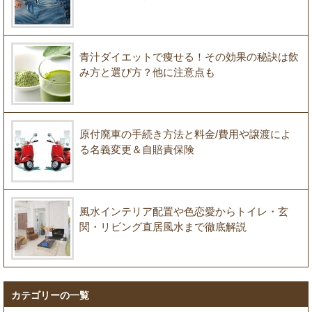
青汁ダイエットで痩せる！その効果の秘訣は飲
み方と選び方？他に注意点も
原付廃車の手続き方法と料金/費用や譲渡によ
る名義変更＆自賠責保険
風水インテリア配置や色恋愛からトイレ・玄
関・リビング直居風水まで徹底解説
カテゴリーの一覧