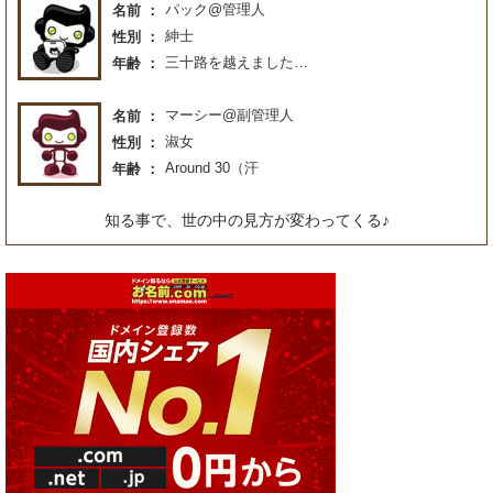
パック@管理人
名前
紳士
性別
三十路を越えました…
年齢
マーシー@副管理人
名前
淑女
性別
Around 30（汗
年齢
知る事で、世の中の見方が変わってくる♪