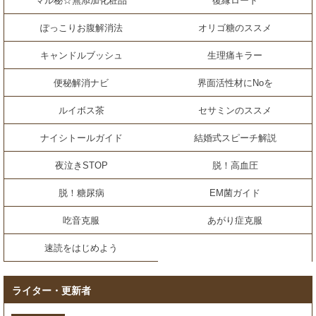
マル秘☆無添加化粧品
復縁ロード
ぽっこりお腹解消法
オリゴ糖のススメ
キャンドルブッシュ
生理痛キラー
便秘解消ナビ
界面活性材にNoを
ルイボス茶
セサミンのススメ
ナイシトールガイド
結婚式スピーチ解説
夜泣きSTOP
脱！高血圧
脱！糖尿病
EM菌ガイド
吃音克服
あがり症克服
速読をはじめよう
ライター・更新者