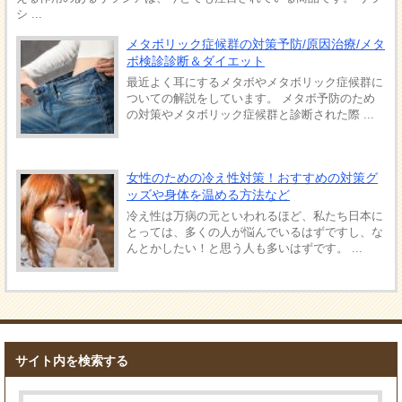
シ ...
メタボリック症候群の対策予防/原因治療/メタ
ボ検診診断＆ダイエット
最近よく耳にするメタボやメタボリック症候群に
ついての解説をしています。 メタボ予防のため
の対策やメタボリック症候群と診断された際 ...
女性のための冷え性対策！おすすめの対策グ
ッズや身体を温める方法など
冷え性は万病の元といわれるほど、私たち日本に
とっては、多くの人が悩んでいるはずですし、な
んとかしたい！と思う人も多いはずです。 ...
サイト内を検索する