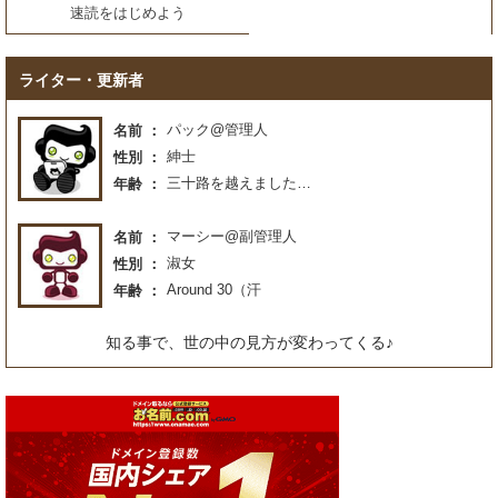
速読をはじめよう
ライター・更新者
パック@管理人
名前
紳士
性別
三十路を越えました…
年齢
マーシー@副管理人
名前
淑女
性別
Around 30（汗
年齢
知る事で、世の中の見方が変わってくる♪