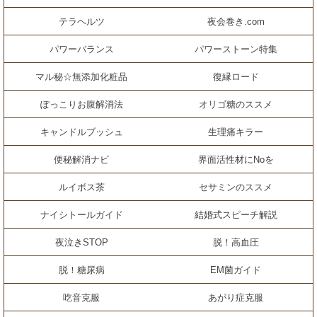
テラヘルツ
夜会巻き.com
パワーバランス
パワーストーン特集
マル秘☆無添加化粧品
復縁ロード
ぽっこりお腹解消法
オリゴ糖のススメ
キャンドルブッシュ
生理痛キラー
便秘解消ナビ
界面活性材にNoを
ルイボス茶
セサミンのススメ
ナイシトールガイド
結婚式スピーチ解説
夜泣きSTOP
脱！高血圧
脱！糖尿病
EM菌ガイド
吃音克服
あがり症克服