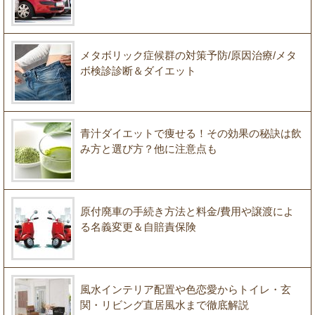
メタボリック症候群の対策予防/原因治療/メタ
ボ検診診断＆ダイエット
青汁ダイエットで痩せる！その効果の秘訣は飲
み方と選び方？他に注意点も
原付廃車の手続き方法と料金/費用や譲渡によ
る名義変更＆自賠責保険
風水インテリア配置や色恋愛からトイレ・玄
関・リビング直居風水まで徹底解説