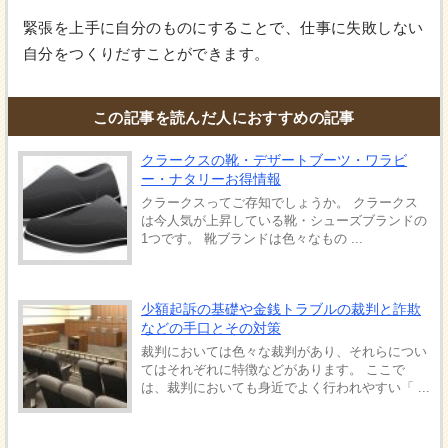
緊張を上手に自分のものにすることで、仕事に失敗しない
自分をつくりだすことができます。
この記事を読んだ人におすすめの記事
クラークスの靴・デザートブーツ・ワラビ
ー・ナタリーお得情報
クラークスってご存知でしょうか。 クラークス
は今人気が上昇している靴・シューズブランドの
1つです。 靴ブランドは色々なもの ...
少額起訴の基礎や金銭トラブルの裁判と詐欺
などの手口とその対策
裁判においては色々な裁判があり、それらについ
てはそれぞれに特徴などがあります。 ここで
は、裁判においても身近でよく行われやすい「 ...