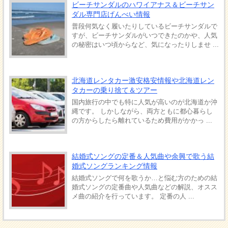
ビーチサンダルのハワイアナス＆ビーチサン
ダル専門店げんべい情報
普段何気なく履いたりしているビーチサンダルで
すが、ビーチサンダルがいつできたのかや、人気
の秘密はいつ頃からなど、気になったりしませ ...
北海道レンタカー激安格安情報や北海道レン
タカーの乗り捨て＆ツアー
国内旅行の中でも特に人気が高いのが北海道か沖
縄です。 しかしながら、両方ともに都心暮らし
の方からしたら離れているため費用がかかっ ...
結婚式ソングの定番＆人気曲や余興で歌う結
婚式ソングランキング情報
結婚式ソングで何を歌うか…と悩む方のための結
婚式ソングの定番曲や人気曲などの解説、オスス
メ曲の紹介を行っています。 定番の人 ...