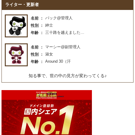
ライター・更新者
パック@管理人
名前
紳士
性別
三十路を越えました…
年齢
マーシー@副管理人
名前
淑女
性別
Around 30（汗
年齢
知る事で、世の中の見方が変わってくる♪