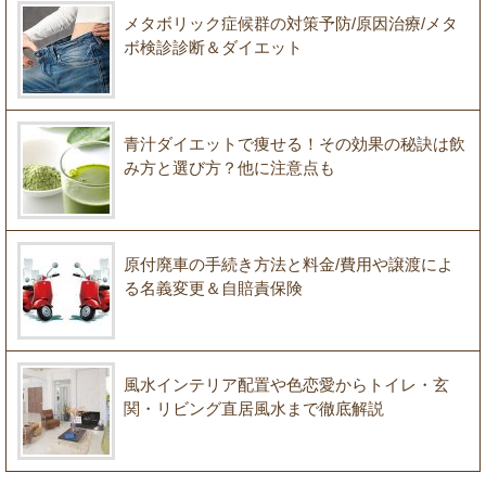
メタボリック症候群の対策予防/原因治療/メタ
ボ検診診断＆ダイエット
青汁ダイエットで痩せる！その効果の秘訣は飲
み方と選び方？他に注意点も
原付廃車の手続き方法と料金/費用や譲渡によ
る名義変更＆自賠責保険
風水インテリア配置や色恋愛からトイレ・玄
関・リビング直居風水まで徹底解説