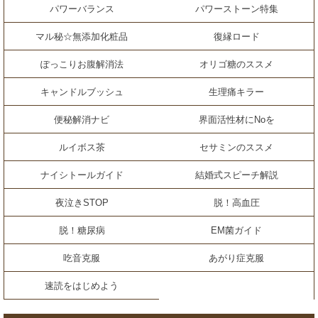
パワーバランス
パワーストーン特集
マル秘☆無添加化粧品
復縁ロード
ぽっこりお腹解消法
オリゴ糖のススメ
キャンドルブッシュ
生理痛キラー
便秘解消ナビ
界面活性材にNoを
ルイボス茶
セサミンのススメ
ナイシトールガイド
結婚式スピーチ解説
夜泣きSTOP
脱！高血圧
脱！糖尿病
EM菌ガイド
吃音克服
あがり症克服
速読をはじめよう