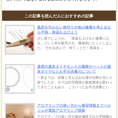
この記事を読んだ人におすすめの記事
風邪を引かない体作りや体の健康を考えるな
ら平熱・体温を上げよう
少し前でしょうか。「体温を上げると健康にな
る」という本が販売され、爆発的にヒットしまし
た。 それを読んで、何てことだ！体温を ...
遺骨の遺灰ダイヤモンドの価格やペットの遺
灰ダイヤなどお手元供養のについて
一昔までは、供養と言えばお仏壇や位牌が当たり
前でしたが、今では住宅環境も家族環境も変わっ
てきたこともあり、こういったお手元供養とい ...
アロマランプの使い方から激安情報までベル
ジェや電気アロマランプ情報
アロマランプの使い方や激安価格での入手情報な