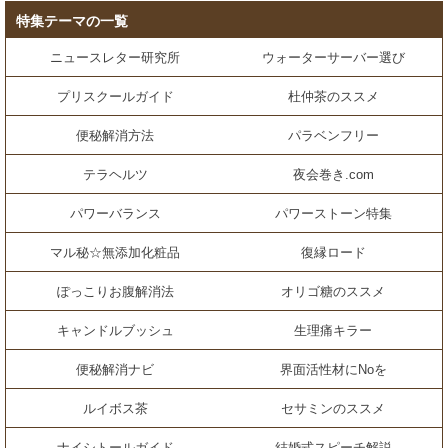
特集テーマの一覧
ニュースレター研究所
ウォーターサーバー選び
プリスクールガイド
杜仲茶のススメ
便秘解消方法
パラベンフリー
テラヘルツ
夜会巻き.com
パワーバランス
パワーストーン特集
マル秘☆無添加化粧品
復縁ロード
ぽっこりお腹解消法
オリゴ糖のススメ
キャンドルブッシュ
生理痛キラー
便秘解消ナビ
界面活性材にNoを
ルイボス茶
セサミンのススメ
ナイシトールガイド
結婚式スピーチ解説