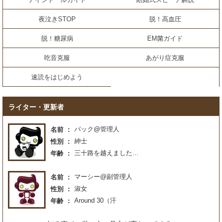
夜泣きSTOP
脱！高血圧
脱！糖尿病
EM菌ガイド
吃音克服
あがり症克服
速読をはじめよう
ライター・更新者
パック@管理人
名前
紳士
性別
三十路を越えました…
年齢
マーシー@副管理人
名前
淑女
性別
Around 30（汗
年齢