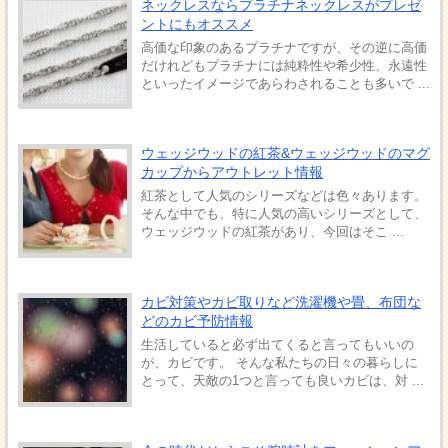
ネックレスならプラチナネックレスがプレゼ
ントにもオススメ
高価な印象のあるプラチナですが、その逆に高価
だけれどもプラチナには純粋性や希少性、永遠性
といったイメージであらわされることも多いで ...
ウェッジウッドの紅茶&ウェッジウッドのマグ
カップからアウトレット情報
紅茶として人気のシリーズなどは色々あります。
そんな中でも、特に人気の高いシリーズとして、
ウェッジウッドの紅茶があり、今回はそこ ...
カビ対策やカビ取りなど洗濯機や畳、布団な
どのカビ予防情報
生活していると必ず出てくると言ってもいいの
が、カビです。 そんな私たちの日々の暮らしに
とって、天敵の1つと言っても良いカビは、対 ...