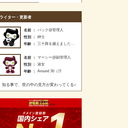
ライター・更新者
パック@管理人
名前
紳士
性別
三十路を越えました…
年齢
マーシー@副管理人
名前
淑女
性別
Around 30（汗
年齢
知る事で、世の中の見方が変わってくる♪