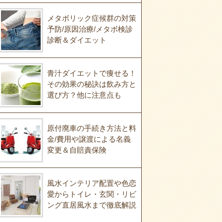
メタボリック症候群の対策
予防/原因治療/メタボ検診
診断＆ダイエット
青汁ダイエットで痩せる！
その効果の秘訣は飲み方と
選び方？他に注意点も
原付廃車の手続き方法と料
金/費用や譲渡による名義
変更＆自賠責保険
風水インテリア配置や色恋
愛からトイレ・玄関・リビ
ング直居風水まで徹底解説