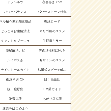
テラヘルツ
夜会巻き.com
パワーバランス
パワーストーン特集
マル秘☆無添加化粧品
復縁ロード
ぽっこりお腹解消法
オリゴ糖のススメ
キャンドルブッシュ
生理痛キラー
便秘解消ナビ
界面活性材にNoを
ルイボス茶
セサミンのススメ
ナイシトールガイド
結婚式スピーチ解説
夜泣きSTOP
脱！高血圧
脱！糖尿病
EM菌ガイド
吃音克服
あがり症克服
速読をはじめよう