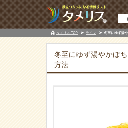
タメリス TOP
ライフ
冬至にゆず湯や
冬至にゆず湯やかぼち
方法