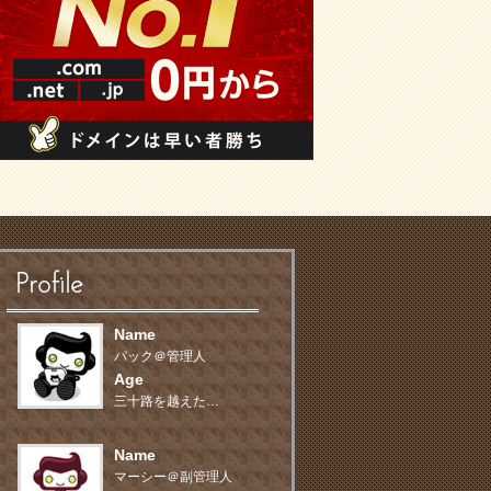
Profile
Name
パック＠管理人
Age
三十路を越えた…
Name
マーシー＠副管理人