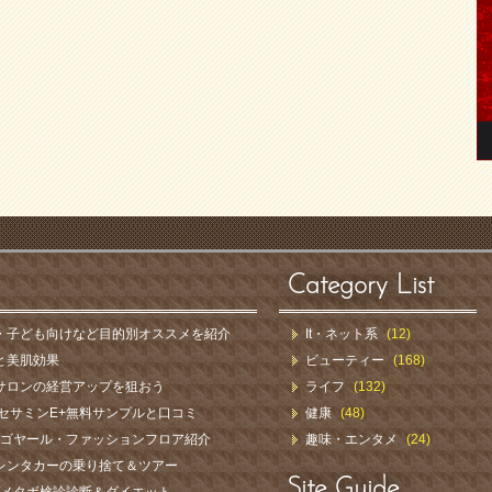
Category List
・子ども向けなど目的別オススメを紹介
It・ネット系
(12)
と美肌効果
ビューティー
(168)
サロンの経営アップを狙おう
ライフ
(132)
セサミンE+無料サンプルと口コミ
健康
(48)
ル＆ゴヤール・ファッションフロア紹介
趣味・エンタメ
(24)
レンタカーの乗り捨て＆ツアー
Site Guide