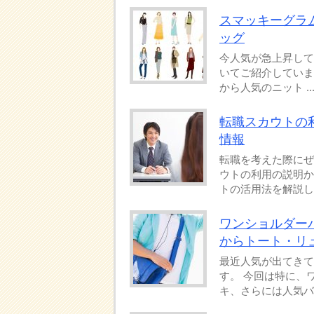
スマッキーグラム(
ッグ
今人気が急上昇してき
いてご紹介しています
から人気のニット ..
転職スカウトの
情報
転職を考えた際にぜ
ウトの利用の説明か
トの活用法を解説しつ
ワンショルダー
からトート・リ
最近人気が出てきて
す。 今回は特に、
キ、さらには人気バッ