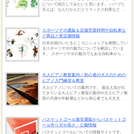
について紹介してみたいと思います。 ハーブと
言えば、なんだかんだとリラックス効果など ...
スポーツデポ通販＆店舗営業時間や自転車な
ど商品と実店舗情報
日本全国のいたるところにショップを展開してい
るスポーツデポの魅力についてを解説していま
す。 スポーツデポの魅力でもある自転車から ...
大人ピアノ教室案内／初心者の大人のための
ピアノ入門練習＆教室
大人ピアノについての案内です。 最近人気が出
てきている大人ピアノ教室の案内や大人ピアノ教
室の月謝や年齢層などから初心者でも大丈夫 ...
バスケットゴール激安通販からバスケットゴ
ール作り方や高さ・公園情報
バスケットゴールについての情報サイトです。