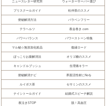
ニュースレター研究所
ウォーターサーバー選び
プリスクールガイド
杜仲茶のススメ
便秘解消方法
パラベンフリー
テラヘルツ
夜会巻き.com
パワーバランス
パワーストーン特集
マル秘☆無添加化粧品
復縁ロード
ぽっこりお腹解消法
オリゴ糖のススメ
キャンドルブッシュ
生理痛キラー
便秘解消ナビ
界面活性材にNoを
ルイボス茶
セサミンのススメ
ナイシトールガイド
結婚式スピーチ解説
夜泣きSTOP
脱！高血圧