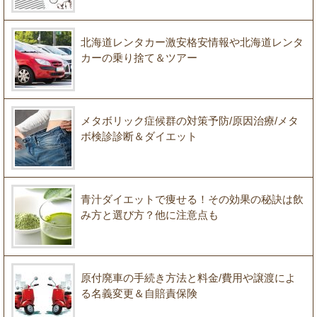
北海道レンタカー激安格安情報や北海道レンタ
カーの乗り捨て＆ツアー
メタボリック症候群の対策予防/原因治療/メタ
ボ検診診断＆ダイエット
青汁ダイエットで痩せる！その効果の秘訣は飲
み方と選び方？他に注意点も
原付廃車の手続き方法と料金/費用や譲渡によ
る名義変更＆自賠責保険