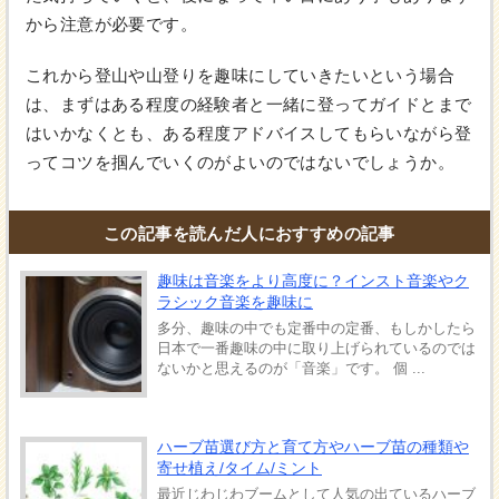
から注意が必要です。
これから登山や山登りを趣味にしていきたいという場合
は、まずはある程度の経験者と一緒に登ってガイドとまで
はいかなくとも、ある程度アドバイスしてもらいながら登
ってコツを掴んでいくのがよいのではないでしょうか。
この記事を読んだ人におすすめの記事
趣味は音楽をより高度に？インスト音楽やク
ラシック音楽を趣味に
多分、趣味の中でも定番中の定番、もしかしたら
日本で一番趣味の中に取り上げられているのでは
ないかと思えるのが「音楽」です。 個 ...
ハーブ苗選び方と育て方やハーブ苗の種類や
寄せ植え/タイム/ミント
最近じわじわブームとして人気の出ているハーブ