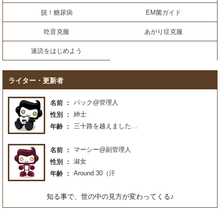
脱！糖尿病
EM菌ガイド
吃音克服
あがり症克服
速読をはじめよう
ライター・更新者
パック@管理人
名前
紳士
性別
三十路を越えました…
年齢
マーシー@副管理人
名前
淑女
性別
Around 30（汗
年齢
知る事で、世の中の見方が変わってくる♪