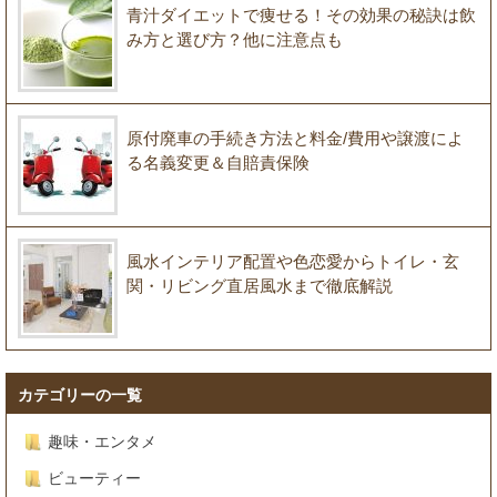
青汁ダイエットで痩せる！その効果の秘訣は飲
み方と選び方？他に注意点も
原付廃車の手続き方法と料金/費用や譲渡によ
る名義変更＆自賠責保険
風水インテリア配置や色恋愛からトイレ・玄
関・リビング直居風水まで徹底解説
カテゴリーの一覧
趣味・エンタメ
ビューティー