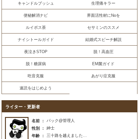
キャンドルブッシュ
生理痛キラー
便秘解消ナビ
界面活性材にNoを
ルイボス茶
セサミンのススメ
ナイシトールガイド
結婚式スピーチ解説
夜泣きSTOP
脱！高血圧
脱！糖尿病
EM菌ガイド
吃音克服
あがり症克服
速読をはじめよう
ライター・更新者
パック@管理人
名前
紳士
性別
三十路を越えました…
年齢