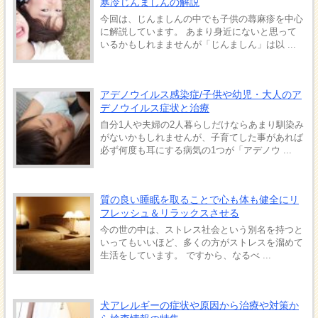
寒冷じんましんの解説
今回は、じんましんの中でも子供の蕁麻疹を中心
に解説しています。 あまり身近にないと思って
いるかもしれまませんが「じんましん」は以 ...
アデノウイルス感染症/子供や幼児・大人のア
デノウイルス症状と治療
自分1人や夫婦の2人暮らしだけならあまり馴染み
がないかもしれませんが、子育てした事があれば
必ず何度も耳にする病気の1つが「アデノウ ...
質の良い睡眠を取ることで心も体も健全にリ
フレッシュ＆リラックスさせる
今の世の中は、ストレス社会という別名を持つと
いってもいいほど、多くの方がストレスを溜めて
生活をしています。 ですから、なるべ ...
犬アレルギーの症状や原因から治療や対策か