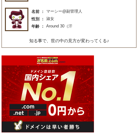
マーシー@副管理人
名前
淑女
性別
Around 30（汗
年齢
知る事で、世の中の見方が変わってくる♪