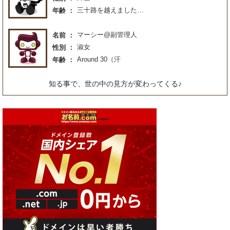
三十路を越えました…
年齢
マーシー@副管理人
名前
淑女
性別
Around 30（汗
年齢
知る事で、世の中の見方が変わってくる♪