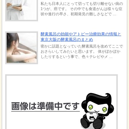
私たち日本人にとって切っても切り離せない病の
1つが、癌です。 その中でも食道がんは様々な症
状や進行の早さ、初期発見の難しさなどで ...
酵素風呂の効能やアトピー治療効果の情報と
東京大阪の酵素風呂のまとめ
密かに話題となっていた酵素風呂を改めてここで
おさらいしてみたいと思います。 体がぽかぽか
したりするという事で、色々テレビやメ ...