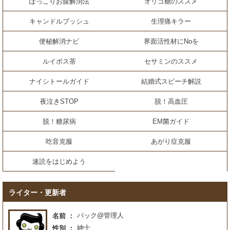
ぽっこりお腹解消法
オリゴ糖のススメ
キャンドルブッシュ
生理痛キラー
便秘解消ナビ
界面活性材にNoを
ルイボス茶
セサミンのススメ
ナイシトールガイド
結婚式スピーチ解説
夜泣きSTOP
脱！高血圧
脱！糖尿病
EM菌ガイド
吃音克服
あがり症克服
速読をはじめよう
ライター・更新者
パック@管理人
名前
紳士
性別