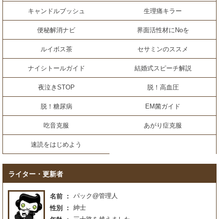
キャンドルブッシュ
生理痛キラー
便秘解消ナビ
界面活性材にNoを
ルイボス茶
セサミンのススメ
ナイシトールガイド
結婚式スピーチ解説
夜泣きSTOP
脱！高血圧
脱！糖尿病
EM菌ガイド
吃音克服
あがり症克服
速読をはじめよう
ライター・更新者
パック@管理人
名前
紳士
性別