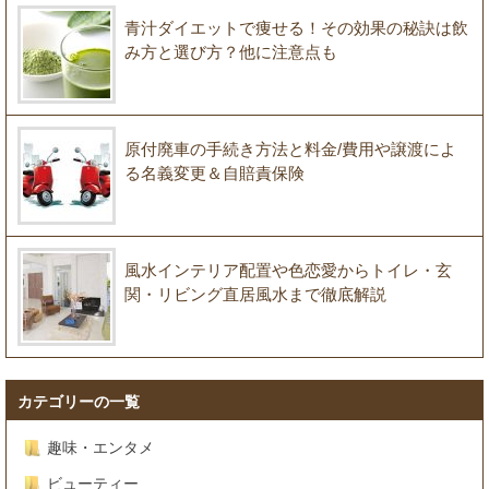
青汁ダイエットで痩せる！その効果の秘訣は飲
み方と選び方？他に注意点も
原付廃車の手続き方法と料金/費用や譲渡によ
る名義変更＆自賠責保険
風水インテリア配置や色恋愛からトイレ・玄
関・リビング直居風水まで徹底解説
カテゴリーの一覧
趣味・エンタメ
ビューティー