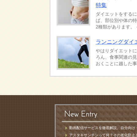
特集
ダイエットをするに
ば、部位別や体の特
2種類があります。 そ
ランニングダイ
やはりダイエットに
ろん、食事関連の見
おくことに越した事は
New Entry
動画配信サービスを徹底解説。自分向け
アスタキサンチンって何？その老化防止