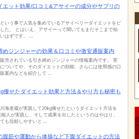
イエット効果/口コミ&アサイーの成分やサプリの
という事で人気を集めているアサイベリーダイエットをピ
した。 とはいえ、アサイーって聞いてもまだそこまで知
はずです。 ...
締めジンジャーの効果＆口コミや激安通販案内
販売されている引き締めジンジャーの情報案内です。 実
についてや、そのダイエットの効能、さらには使用感の口
案内などを紹介して ...
0kg痩せたダイエット効果と方法＆やり方も秘密も
川海老蔵が実践して20kg痩せたというダイエット方法を
芸能人が実践し、そして成果を出したというのはやはり、
も信頼しやすいと ...
の腹筋や運動から体操など下腹ダイエットの方法