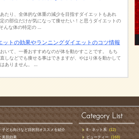
あたり、全体的な体重の減少を目指すダイエットもあれ
定の部位だけが気になって痩せたい！と思うダイエットの
んな体の特定の ...
エットの効果やランニングダイエットのコツ情報
おいて、一番おすすめなのが体を動かすことです。 もち
直しなどでも痩せる事はできますが、やはり体を動かして
ありません。 ...
Category List
・子ども向けなど目的別オススメを紹介
It・ネット系
(12)
と美肌効果
ビューティー
(168)