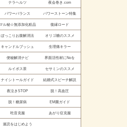
テラヘルツ
夜会巻き.com
パワーバランス
パワーストーン特集
マル秘☆無添加化粧品
復縁ロード
ぽっこりお腹解消法
オリゴ糖のススメ
キャンドルブッシュ
生理痛キラー
便秘解消ナビ
界面活性材にNoを
ルイボス茶
セサミンのススメ
ナイシトールガイド
結婚式スピーチ解説
夜泣きSTOP
脱！高血圧
脱！糖尿病
EM菌ガイド
吃音克服
あがり症克服
速読をはじめよう