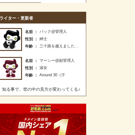
ライター・更新者
パック@管理人
名前
紳士
性別
三十路を越えました…
年齢
マーシー@副管理人
名前
淑女
性別
Around 30（汗
年齢
知る事で、世の中の見方が変わってくる♪