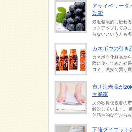
アサイベリーダ
効能
最近健康的に痩せる
ックアップしてみま
らないという方も多い
カネボウの引き
カネボウ化粧品から
際に使ってみた効果
コミ、激安で買う通販
市川海老蔵が2
大暴露
あの歌舞伎役者の市
解説しています。 
信憑性的な面からみて
下腹ダイエット