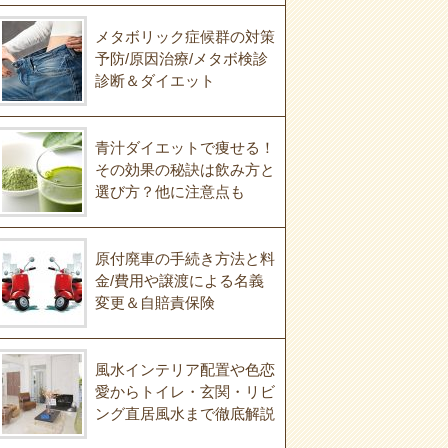
メタボリック症候群の対策
予防/原因治療/メタボ検診
診断＆ダイエット
青汁ダイエットで痩せる！
その効果の秘訣は飲み方と
選び方？他に注意点も
原付廃車の手続き方法と料
金/費用や譲渡による名義
変更＆自賠責保険
風水インテリア配置や色恋
愛からトイレ・玄関・リビ
ング直居風水まで徹底解説