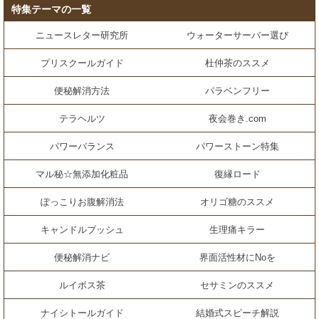
特集テーマの一覧
ニュースレター研究所
ウォーターサーバー選び
プリスクールガイド
杜仲茶のススメ
便秘解消方法
パラベンフリー
テラヘルツ
夜会巻き.com
パワーバランス
パワーストーン特集
マル秘☆無添加化粧品
復縁ロード
ぽっこりお腹解消法
オリゴ糖のススメ
キャンドルブッシュ
生理痛キラー
便秘解消ナビ
界面活性材にNoを
ルイボス茶
セサミンのススメ
ナイシトールガイド
結婚式スピーチ解説