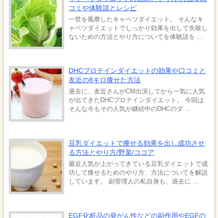
コミや体験談とレシピ
一世を風靡したキャベツダイエット。 そんなキ
ャベツダイエットでしっかり効果を出して失敗し
ないための方法とやり方についてを体験談を ...
DHCプロテインダイエットの効果や口コミと
友近の8キロ痩せた方法
過去に、友近さんがCM出演してから一気に人気
が出てきたDHCプロテインダイエット。 今回は
そんな今もその人気が継続中のDHCのダ ...
豆乳ダイエットで痩せる効果を出し成功させ
る方法とやり方/野菜/ココア
最近人気が上がってきている豆乳ダイエットで成
功して痩せるためのやり方、方法についてを解説
しています。 副管理人の私自身も、過去に ...
EGF化粧品の発がん性などの副作用やEGFの