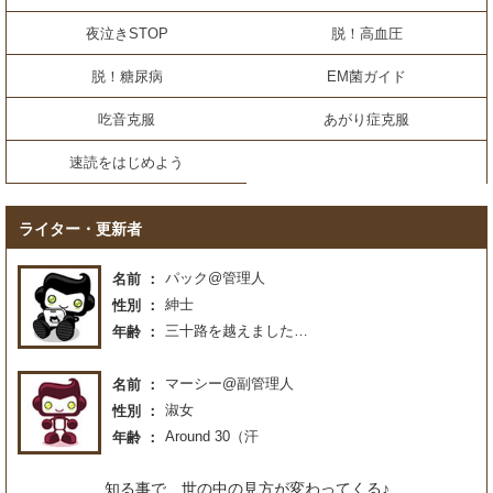
夜泣きSTOP
脱！高血圧
脱！糖尿病
EM菌ガイド
吃音克服
あがり症克服
速読をはじめよう
ライター・更新者
パック@管理人
名前
紳士
性別
三十路を越えました…
年齢
マーシー@副管理人
名前
淑女
性別
Around 30（汗
年齢
知る事で、世の中の見方が変わってくる♪