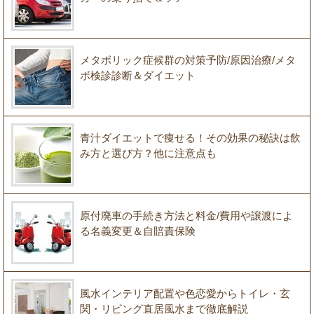
メタボリック症候群の対策予防/原因治療/メタ
ボ検診診断＆ダイエット
青汁ダイエットで痩せる！その効果の秘訣は飲
み方と選び方？他に注意点も
原付廃車の手続き方法と料金/費用や譲渡によ
る名義変更＆自賠責保険
風水インテリア配置や色恋愛からトイレ・玄
関・リビング直居風水まで徹底解説