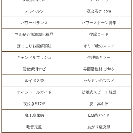
テラヘルツ
夜会巻き.com
パワーバランス
パワーストーン特集
マル秘☆無添加化粧品
復縁ロード
ぽっこりお腹解消法
オリゴ糖のススメ
キャンドルブッシュ
生理痛キラー
便秘解消ナビ
界面活性材にNoを
ルイボス茶
セサミンのススメ
ナイシトールガイド
結婚式スピーチ解説
夜泣きSTOP
脱！高血圧
脱！糖尿病
EM菌ガイド
吃音克服
あがり症克服