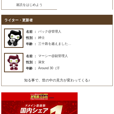
速読をはじめよう
ライター・更新者
パック@管理人
名前
紳士
性別
三十路を越えました…
年齢
マーシー@副管理人
名前
淑女
性別
Around 30（汗
年齢
知る事で、世の中の見方が変わってくる♪