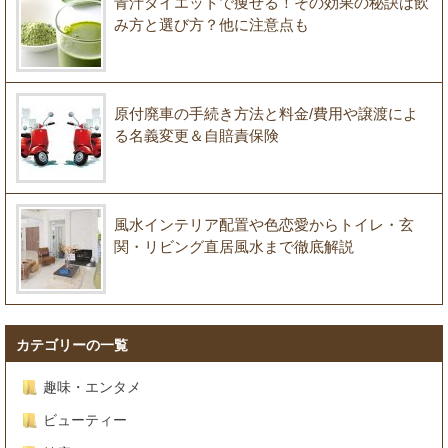
青汁ダイエットで痩せる！その効果の秘訣は飲
み方と選び方？他に注意点も
原付廃車の手続き方法と料金/費用や譲渡によ
る名義変更＆自賠責保険
風水インテリア配置や色恋愛からトイレ・玄
関・リビング直居風水まで徹底解説
カテゴリーの一覧
趣味・エンタメ
ビューティー