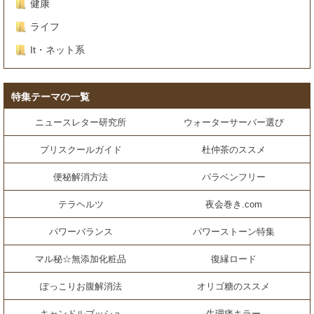
健康
ライフ
It・ネット系
特集テーマの一覧
ニュースレター研究所
ウォーターサーバー選び
プリスクールガイド
杜仲茶のススメ
便秘解消方法
パラベンフリー
テラヘルツ
夜会巻き.com
パワーバランス
パワーストーン特集
マル秘☆無添加化粧品
復縁ロード
ぽっこりお腹解消法
オリゴ糖のススメ
キャンドルブッシュ
生理痛キラー