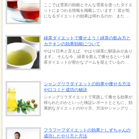
ここでは雪茶の効能とそんな雪茶を使ったダイエ
ットにまつわる情報を掲載しています！ 皆が気
になるダイエットの効果は得れるのか、また ...
緑茶ダイエットで痩せよう！緑茶の飲み方と
カテキンの効果効能について
やはり日本と言えば、やはり緑茶に馴染みがあり
ます。 そんな今、緑茶を飲んで痩せるという緑
茶ダイエットが密かなブームを迎えているの ...
シャングリラダイエットの効果や痩せる方法
や口コミと成功の秘訣
シャングリラダイエットで実践して痩せる効果が
得られたのかといった検証レポートとともに、効
果的なダイエットのやり方、方法やシャングリ ...
フラフープダイエットの効果としずちゃんの
成功したやり方と方法