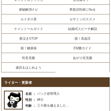
便秘解消ナビ
界面活性材にNoを
ルイボス茶
セサミンのススメ
ナイシトールガイド
結婚式スピーチ解説
夜泣きSTOP
脱！高血圧
脱！糖尿病
EM菌ガイド
吃音克服
あがり症克服
速読をはじめよう
ライター・更新者
パック@管理人
名前
紳士
性別
三十路を越えました…
年齢