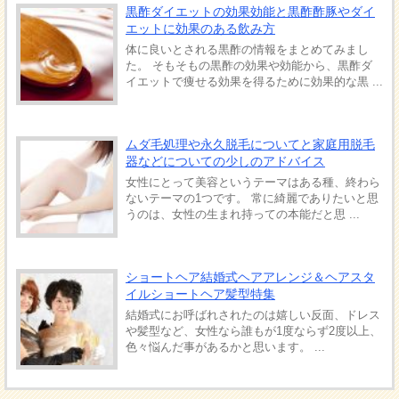
黒酢ダイエットの効果効能と黒酢酢豚やダイ
エットに効果のある飲み方
体に良いとされる黒酢の情報をまとめてみまし
た。 そもそもの黒酢の効果や効能から、黒酢ダ
イエットで痩せる効果を得るために効果的な黒 ...
ムダ毛処理や永久脱毛についてと家庭用脱毛
器などについての少しのアドバイス
女性にとって美容というテーマはある種、終わら
ないテーマの1つです。 常に綺麗でありたいと思
うのは、女性の生まれ持っての本能だと思 ...
ショートヘア結婚式ヘアアレンジ＆ヘアスタ
イルショートヘア髪型特集
結婚式にお呼ばれされたのは嬉しい反面、ドレス
や髪型など、女性なら誰もが1度ならず2度以上、
色々悩んだ事があるかと思います。 ...