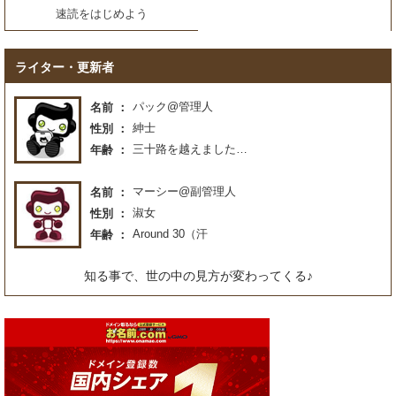
速読をはじめよう
ライター・更新者
パック@管理人
名前
紳士
性別
三十路を越えました…
年齢
マーシー@副管理人
名前
淑女
性別
Around 30（汗
年齢
知る事で、世の中の見方が変わってくる♪