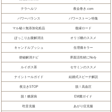
テラヘルツ
夜会巻き.com
パワーバランス
パワーストーン特集
マル秘☆無添加化粧品
復縁ロード
ぽっこりお腹解消法
オリゴ糖のススメ
キャンドルブッシュ
生理痛キラー
便秘解消ナビ
界面活性材にNoを
ルイボス茶
セサミンのススメ
ナイシトールガイド
結婚式スピーチ解説
夜泣きSTOP
脱！高血圧
脱！糖尿病
EM菌ガイド
吃音克服
あがり症克服