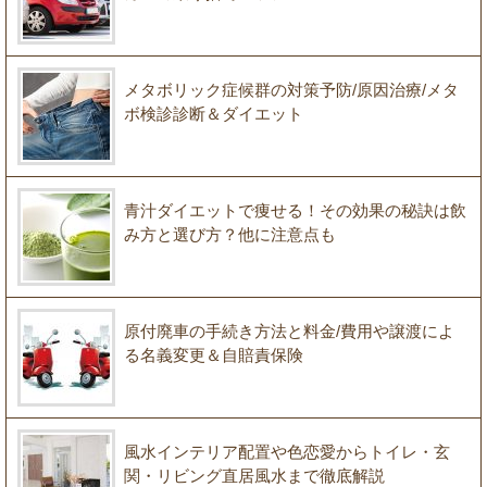
メタボリック症候群の対策予防/原因治療/メタ
ボ検診診断＆ダイエット
青汁ダイエットで痩せる！その効果の秘訣は飲
み方と選び方？他に注意点も
原付廃車の手続き方法と料金/費用や譲渡によ
る名義変更＆自賠責保険
風水インテリア配置や色恋愛からトイレ・玄
関・リビング直居風水まで徹底解説