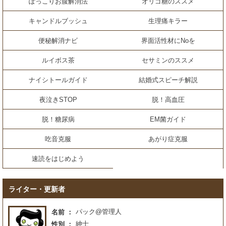
ぽっこりお腹解消法
オリゴ糖のススメ
キャンドルブッシュ
生理痛キラー
便秘解消ナビ
界面活性材にNoを
ルイボス茶
セサミンのススメ
ナイシトールガイド
結婚式スピーチ解説
夜泣きSTOP
脱！高血圧
脱！糖尿病
EM菌ガイド
吃音克服
あがり症克服
速読をはじめよう
ライター・更新者
パック@管理人
名前
紳士
性別