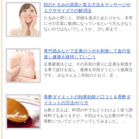
顔のたるみの原因と取る方法＆マッサージや
エクササイズでの解消法
たるみと聞くと、30歳を過ぎたあたりから、非常
にその言葉に敏感になっているという方も少なく
ないのではないでしょうか。 少し前まで ...
青竹踏みなどで足裏のツボを刺激して血行促
進し健康を維持していこう
足裏健康法とは、その名前の通りに足裏を刺激す
る事で血行を促し、健康を目指そうという健康法
です。 みなさんもご存知のとおり、足 ...
香酢ダイエットの効果効能と口コミ＆香酢ダ
イエットの方法/やり方
お酢と言えば、料理の中でもとりわけよく使う調
味料でもありますが、今回はそんなお酢の中でも
香酢についてピックアップしてみました。 ...