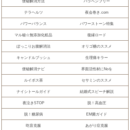
便秘解消方法
パラベンフリー
テラヘルツ
夜会巻き.com
パワーバランス
パワーストーン特集
マル秘☆無添加化粧品
復縁ロード
ぽっこりお腹解消法
オリゴ糖のススメ
キャンドルブッシュ
生理痛キラー
便秘解消ナビ
界面活性材にNoを
ルイボス茶
セサミンのススメ
ナイシトールガイド
結婚式スピーチ解説
夜泣きSTOP
脱！高血圧
脱！糖尿病
EM菌ガイド
吃音克服
あがり症克服