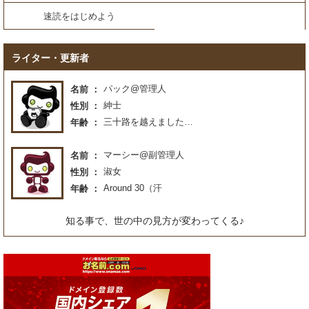
速読をはじめよう
ライター・更新者
パック@管理人
名前
紳士
性別
三十路を越えました…
年齢
マーシー@副管理人
名前
淑女
性別
Around 30（汗
年齢
知る事で、世の中の見方が変わってくる♪