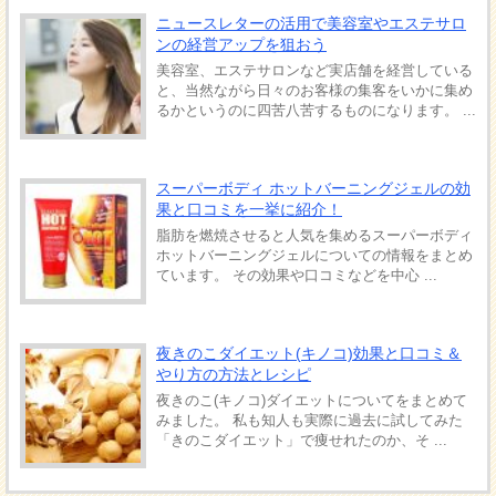
ニュースレターの活用で美容室やエステサロ
ンの経営アップを狙おう
美容室、エステサロンなど実店舗を経営している
と、当然ながら日々のお客様の集客をいかに集め
るかというのに四苦八苦するものになります。 ...
スーパーボディ ホットバーニングジェルの効
果と口コミを一挙に紹介！
脂肪を燃焼させると人気を集めるスーパーボディ
ホットバーニングジェルについての情報をまとめ
ています。 その効果や口コミなどを中心 ...
夜きのこダイエット(キノコ)効果と口コミ＆
やり方の方法とレシピ
夜きのこ(キノコ)ダイエットについてをまとめて
みました。 私も知人も実際に過去に試してみた
「きのこダイエット」で痩せれたのか、そ ...