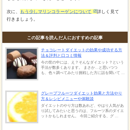
次に、
もう少しマリンコラーゲンについて
詳しく見て
行きましょう。
この記事を読んだ人におすすめの記事
チョコレートダイエットの効果や成功する方
法＆評判と口コミ情報
今の世の中には、え？そんなダイエット？という
手法が数多くあります。 まさか…と思いつつ
も、色々調べてみたり挑戦した方に話を聞いて ...
グレープフルーツダイエット効果と方法やり
方＆レシピメニューや体験談
ダイエットのやり方は数あれど、やはり人気があ
り試してみたいと思うのは、フルーツ系のダイエ
ットかもしれません。 今回ご紹介する、グ ...