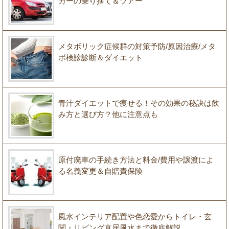
カーの乗り捨て＆ツアー
メタボリック症候群の対策予防/原因治療/メタ
ボ検診診断＆ダイエット
青汁ダイエットで痩せる！その効果の秘訣は飲
み方と選び方？他に注意点も
原付廃車の手続き方法と料金/費用や譲渡によ
る名義変更＆自賠責保険
風水インテリア配置や色恋愛からトイレ・玄
関・リビング直居風水まで徹底解説