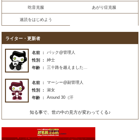
吃音克服
あがり症克服
速読をはじめよう
ライター・更新者
パック@管理人
名前
紳士
性別
三十路を越えました…
年齢
マーシー@副管理人
名前
淑女
性別
Around 30（汗
年齢
知る事で、世の中の見方が変わってくる♪