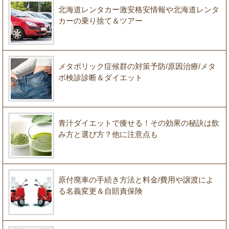
北海道レンタカー激安格安情報や北海道レンタ
カーの乗り捨て＆ツアー
メタボリック症候群の対策予防/原因治療/メタ
ボ検診診断＆ダイエット
青汁ダイエットで痩せる！その効果の秘訣は飲
み方と選び方？他に注意点も
原付廃車の手続き方法と料金/費用や譲渡によ
る名義変更＆自賠責保険