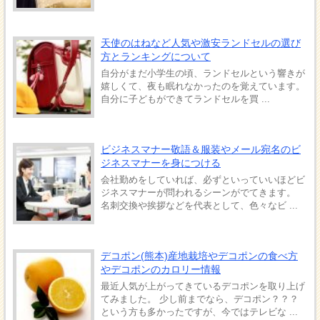
天使のはねなど人気や激安ランドセルの選び
方とランキングについて
自分がまだ小学生の頃、ランドセルという響きが
嬉しくて、夜も眠れなかったのを覚えています。
自分に子どもができてランドセルを買 ...
ビジネスマナー敬語＆服装やメール宛名のビ
ジネスマナーを身につける
会社勤めをしていれば、必ずといっていいほどビ
ジネスマナーが問われるシーンがでてきます。
名刺交換や挨拶などを代表として、色々なビ ...
デコポン(熊本)産地栽培やデコポンの食べ方
やデコポンのカロリー情報
最近人気が上がってきているデコポンを取り上げ
てみました。 少し前までなら、デコポン？？？
という方も多かったですが、今ではテレビな ...