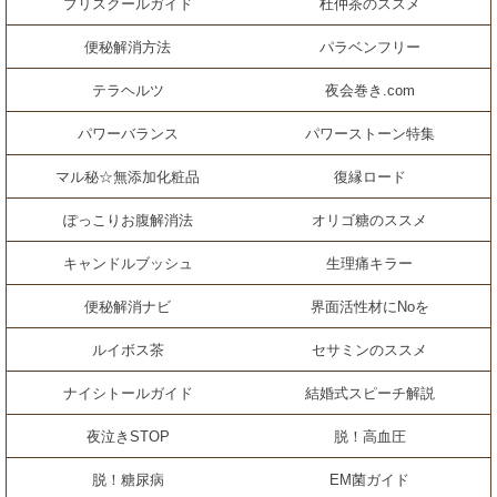
プリスクールガイド
杜仲茶のススメ
便秘解消方法
パラベンフリー
テラヘルツ
夜会巻き.com
パワーバランス
パワーストーン特集
マル秘☆無添加化粧品
復縁ロード
ぽっこりお腹解消法
オリゴ糖のススメ
キャンドルブッシュ
生理痛キラー
便秘解消ナビ
界面活性材にNoを
ルイボス茶
セサミンのススメ
ナイシトールガイド
結婚式スピーチ解説
夜泣きSTOP
脱！高血圧
脱！糖尿病
EM菌ガイド