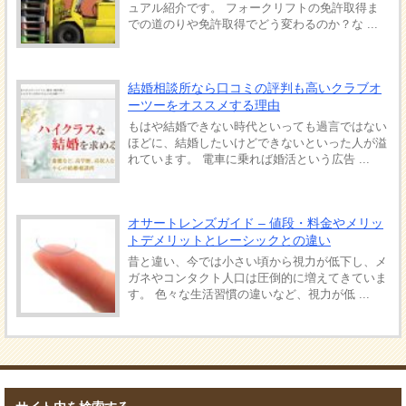
ュアル紹介です。 フォークリフトの免許取得ま
での道のりや免許取得でどう変わるのか？な ...
結婚相談所なら口コミの評判も高いクラブオ
ーツーをオススメする理由
もはや結婚できない時代といっても過言ではない
ほどに、結婚したいけどできないといった人が溢
れています。 電車に乗れば婚活という広告 ...
オサートレンズガイド – 値段・料金やメリッ
トデメリットとレーシックとの違い
昔と違い、今では小さい頃から視力が低下し、メ
ガネやコンタクト人口は圧倒的に増えてきていま
す。 色々な生活習慣の違いなど、視力が低 ...