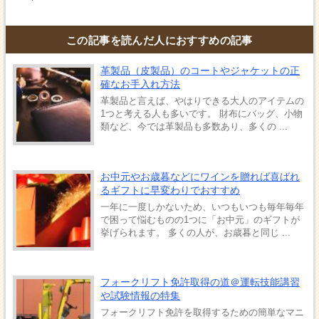
この記事を読んだ人におすすめの記事
革製品（皮製品）のコートやジャケットの正
確なお手入れ方法
革製品と言えば、やはりできる大人のアイテムの
1つと考える人も多いです。 財布にバッグ、小物
類など、今では革製品も多数あり、多くの ...
お中元やお歳暮などにワインを贈れば喜ばれ
るギフトに早変わりでおすすめ
一年に一度しかないため、いつもいつも毎年毎年
で困って悩むものの1つに「お中元」のギフトが
挙げられます。 多くの人が、お歳暮と同じ ...
フォークリフト免許取得の道＠運転技能講習
や試験情報の特集
フォークリフト免許を取得するための簡単なマニ