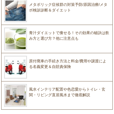
メタボリック症候群の対策予防/原因治療/メタ
ボ検診診断＆ダイエット
青汁ダイエットで痩せる！その効果の秘訣は飲
み方と選び方？他に注意点も
原付廃車の手続き方法と料金/費用や譲渡によ
る名義変更＆自賠責保険
風水インテリア配置や色恋愛からトイレ・玄
関・リビング直居風水まで徹底解説