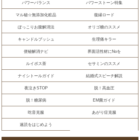
パワーバランス
パワーストーン特集
マル秘☆無添加化粧品
復縁ロード
ぽっこりお腹解消法
オリゴ糖のススメ
キャンドルブッシュ
生理痛キラー
便秘解消ナビ
界面活性材にNoを
ルイボス茶
セサミンのススメ
ナイシトールガイド
結婚式スピーチ解説
夜泣きSTOP
脱！高血圧
脱！糖尿病
EM菌ガイド
吃音克服
あがり症克服
速読をはじめよう