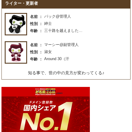
ライター・更新者
パック@管理人
名前
紳士
性別
三十路を越えました…
年齢
マーシー@副管理人
名前
淑女
性別
Around 30（汗
年齢
知る事で、世の中の見方が変わってくる♪