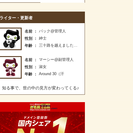
ライター・更新者
パック@管理人
名前
紳士
性別
三十路を越えました…
年齢
マーシー@副管理人
名前
淑女
性別
Around 30（汗
年齢
知る事で、世の中の見方が変わってくる♪