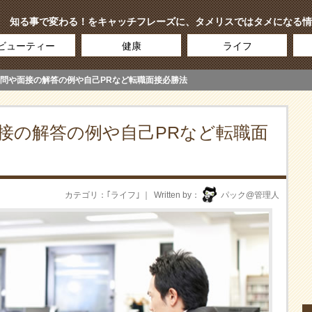
知る事で変わる！をキャッチフレーズに、タメリスではタメになる情
ビューティー
健康
ライフ
問や面接の解答の例や自己PRなど転職面接必勝法
接の解答の例や自己PRなど転職面
カテゴリ
｢
ライフ
｣
Written by
パック@管理人