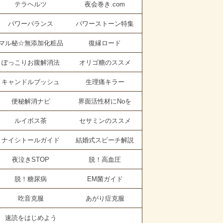
テラヘルツ
夜会巻き.com
パワーバランス
パワーストーン特集
マル秘☆無添加化粧品
復縁ロード
ぽっこりお腹解消法
オリゴ糖のススメ
キャンドルブッシュ
生理痛キラー
便秘解消ナビ
界面活性材にNoを
ルイボス茶
セサミンのススメ
ナイシトールガイド
結婚式スピーチ解説
夜泣きSTOP
脱！高血圧
脱！糖尿病
EM菌ガイド
吃音克服
あがり症克服
速読をはじめよう