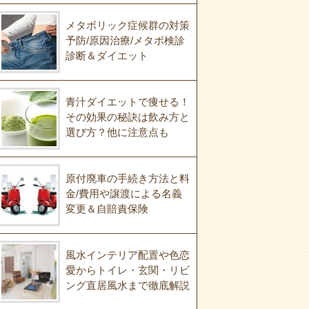
メタボリック症候群の対策
予防/原因治療/メタボ検診
診断＆ダイエット
青汁ダイエットで痩せる！
その効果の秘訣は飲み方と
選び方？他に注意点も
原付廃車の手続き方法と料
金/費用や譲渡による名義
変更＆自賠責保険
風水インテリア配置や色恋
愛からトイレ・玄関・リビ
ング直居風水まで徹底解説