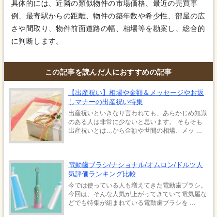
具体的には、近隣の類似物件の市場価格、最近の売買事
例、最寄駅からの距離、物件の築年数や希少性、部屋の広
さや間取り、物件前面道路の幅、相場等を勘案し、総合的
に判断します。
この記事を読んだ人におすすめの記事
【出産祝い】相場や金額＆メッセージやお返
しマナーの出産祝い特集
出産祝いといきなり言われても、あらかじめ知識
のある人は非常に少ないと思います。 そもそも
出産祝いとは…から金額や世間の相場、メッ ...
電動歯ブラシ/ナショナル/オムロン/ドルツ人
気評価ランキング比較
今では使っている人も増えてきた電動歯ブラシ。
今回は、そんな人気が上がってきていて電気屋な
どでも特集が組まれている電動歯ブラシを ...