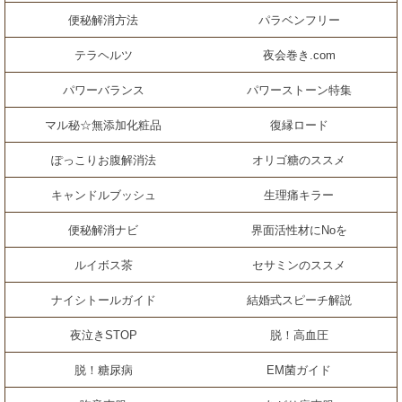
便秘解消方法
パラベンフリー
テラヘルツ
夜会巻き.com
パワーバランス
パワーストーン特集
マル秘☆無添加化粧品
復縁ロード
ぽっこりお腹解消法
オリゴ糖のススメ
キャンドルブッシュ
生理痛キラー
便秘解消ナビ
界面活性材にNoを
ルイボス茶
セサミンのススメ
ナイシトールガイド
結婚式スピーチ解説
夜泣きSTOP
脱！高血圧
脱！糖尿病
EM菌ガイド