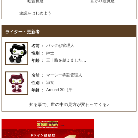
吃音克服
あがり症克服
速読をはじめよう
ライター・更新者
パック@管理人
名前
紳士
性別
三十路を越えました…
年齢
マーシー@副管理人
名前
淑女
性別
Around 30（汗
年齢
知る事で、世の中の見方が変わってくる♪