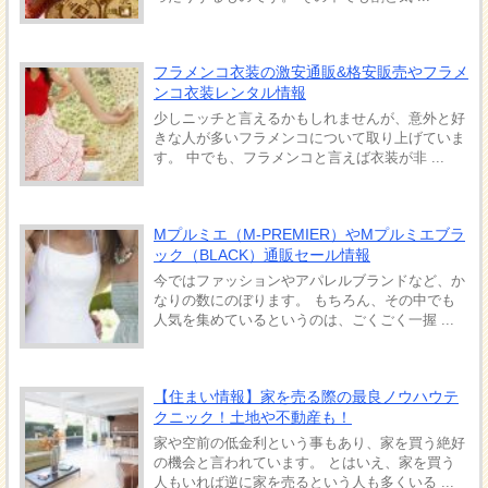
フラメンコ衣装の激安通販&格安販売やフラメ
ンコ衣装レンタル情報
少しニッチと言えるかもしれませんが、意外と好
きな人が多いフラメンコについて取り上げていま
す。 中でも、フラメンコと言えば衣装が非 ...
Mプルミエ（M-PREMIER）やMプルミエブラ
ック（BLACK）通販セール情報
今ではファッションやアパレルブランドなど、か
なりの数にのぼります。 もちろん、その中でも
人気を集めているというのは、ごくごく一握 ...
【住まい情報】家を売る際の最良ノウハウテ
クニック！土地や不動産も！
家や空前の低金利という事もあり、家を買う絶好
の機会と言われています。 とはいえ、家を買う
人もいれば逆に家を売るという人も多くいる ...