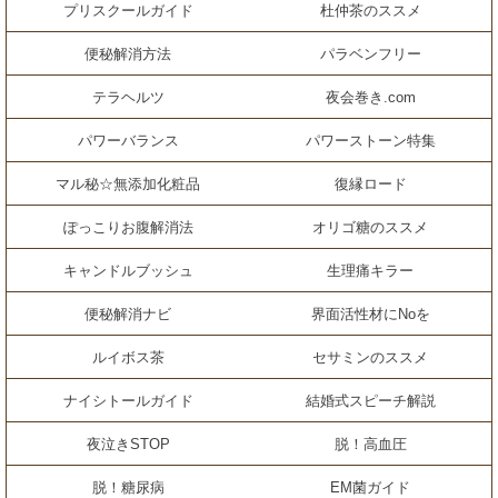
プリスクールガイド
杜仲茶のススメ
便秘解消方法
パラベンフリー
テラヘルツ
夜会巻き.com
パワーバランス
パワーストーン特集
マル秘☆無添加化粧品
復縁ロード
ぽっこりお腹解消法
オリゴ糖のススメ
キャンドルブッシュ
生理痛キラー
便秘解消ナビ
界面活性材にNoを
ルイボス茶
セサミンのススメ
ナイシトールガイド
結婚式スピーチ解説
夜泣きSTOP
脱！高血圧
脱！糖尿病
EM菌ガイド