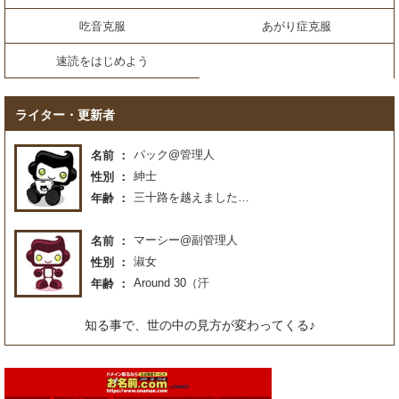
吃音克服
あがり症克服
速読をはじめよう
ライター・更新者
パック@管理人
名前
紳士
性別
三十路を越えました…
年齢
マーシー@副管理人
名前
淑女
性別
Around 30（汗
年齢
知る事で、世の中の見方が変わってくる♪