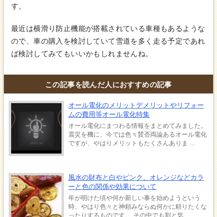
す。
最近は横滑り防止機能が搭載されている車種もあるような
ので、車の購入を検討していて雪道を多く走る予定であれ
ば検討してみてもいいかもしれませんね。
この記事を読んだ人におすすめの記事
オール電化のメリットデメリットやリフォー
ムの費用等オール電化特集
オール電化にまつわる情報をまとめてみました。
震災を機に、今では色々賛否両論あるオール電化
ですが、やはりメリットもたくさんありま ...
風水の財布と白やピンク、オレンジなどカラ
ーと色の関係や効果について
年が明けた頃や何か新しい事を始めようという
時、やはり色々と神頼みならぬ何かに頼りたくな
ったりするものです。 その中でも割と気 ...