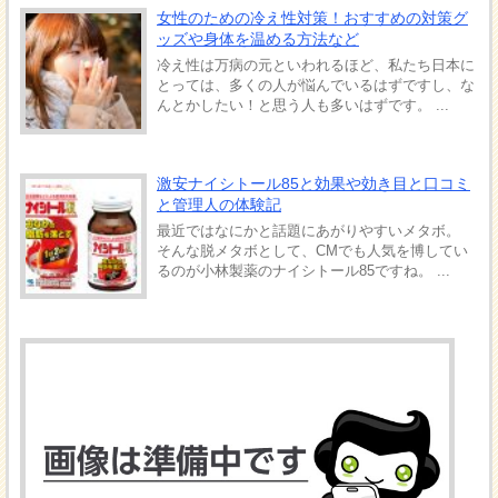
女性のための冷え性対策！おすすめの対策グ
ッズや身体を温める方法など
冷え性は万病の元といわれるほど、私たち日本に
とっては、多くの人が悩んでいるはずですし、な
んとかしたい！と思う人も多いはずです。 ...
激安ナイシトール85と効果や効き目と口コミ
と管理人の体験記
最近ではなにかと話題にあがりやすいメタボ。
そんな脱メタボとして、CMでも人気を博してい
るのが小林製薬のナイシトール85ですね。 ...