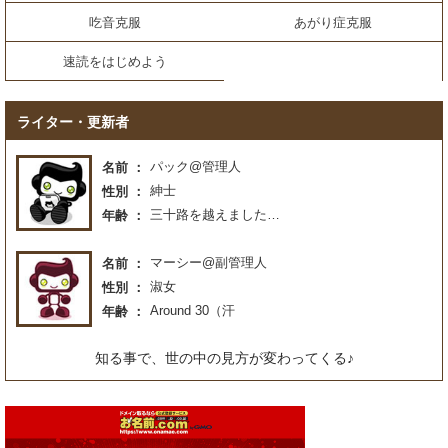
吃音克服
あがり症克服
速読をはじめよう
ライター・更新者
パック@管理人
名前
紳士
性別
三十路を越えました…
年齢
マーシー@副管理人
名前
淑女
性別
Around 30（汗
年齢
知る事で、世の中の見方が変わってくる♪