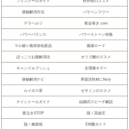
プリスクールガイド
杜仲茶のススメ
便秘解消方法
パラベンフリー
テラヘルツ
夜会巻き.com
パワーバランス
パワーストーン特集
マル秘☆無添加化粧品
復縁ロード
ぽっこりお腹解消法
オリゴ糖のススメ
キャンドルブッシュ
生理痛キラー
便秘解消ナビ
界面活性材にNoを
ルイボス茶
セサミンのススメ
ナイシトールガイド
結婚式スピーチ解説
夜泣きSTOP
脱！高血圧
脱！糖尿病
EM菌ガイド