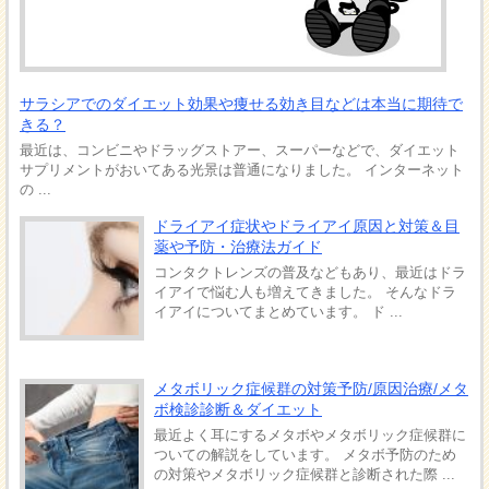
サラシアでのダイエット効果や痩せる効き目などは本当に期待で
きる？
最近は、コンビニやドラッグストアー、スーパーなどで、ダイエット
サプリメントがおいてある光景は普通になりました。 インターネット
の ...
ドライアイ症状やドライアイ原因と対策＆目
薬や予防・治療法ガイド
コンタクトレンズの普及などもあり、最近はドラ
イアイで悩む人も増えてきました。 そんなドラ
イアイについてまとめています。 ド ...
メタボリック症候群の対策予防/原因治療/メタ
ボ検診診断＆ダイエット
最近よく耳にするメタボやメタボリック症候群に
ついての解説をしています。 メタボ予防のため
の対策やメタボリック症候群と診断された際 ...