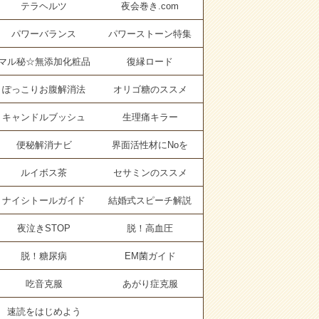
テラヘルツ
夜会巻き.com
パワーバランス
パワーストーン特集
マル秘☆無添加化粧品
復縁ロード
ぽっこりお腹解消法
オリゴ糖のススメ
キャンドルブッシュ
生理痛キラー
便秘解消ナビ
界面活性材にNoを
ルイボス茶
セサミンのススメ
ナイシトールガイド
結婚式スピーチ解説
夜泣きSTOP
脱！高血圧
脱！糖尿病
EM菌ガイド
吃音克服
あがり症克服
速読をはじめよう