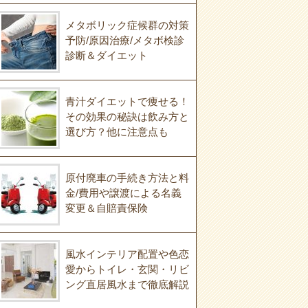
メタボリック症候群の対策
予防/原因治療/メタボ検診
診断＆ダイエット
青汁ダイエットで痩せる！
その効果の秘訣は飲み方と
選び方？他に注意点も
原付廃車の手続き方法と料
金/費用や譲渡による名義
変更＆自賠責保険
風水インテリア配置や色恋
愛からトイレ・玄関・リビ
ング直居風水まで徹底解説