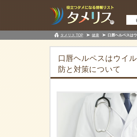
タメリス TOP
健康
口唇ヘルペスはウ
口唇ヘルペスはウイル
防と対策について