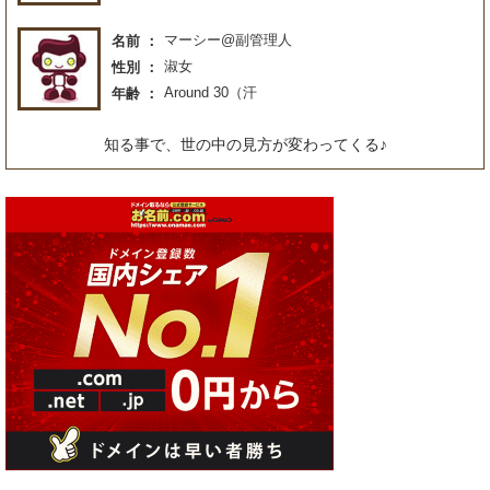
マーシー@副管理人
名前
淑女
性別
Around 30（汗
年齢
知る事で、世の中の見方が変わってくる♪