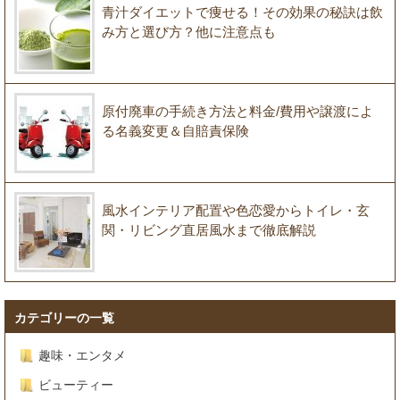
青汁ダイエットで痩せる！その効果の秘訣は飲
み方と選び方？他に注意点も
原付廃車の手続き方法と料金/費用や譲渡によ
る名義変更＆自賠責保険
風水インテリア配置や色恋愛からトイレ・玄
関・リビング直居風水まで徹底解説
カテゴリーの一覧
趣味・エンタメ
ビューティー