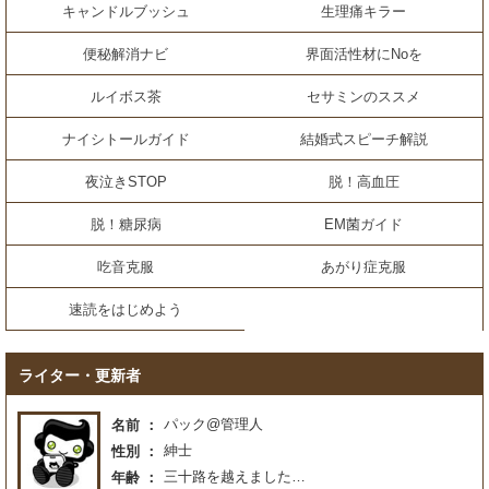
キャンドルブッシュ
生理痛キラー
便秘解消ナビ
界面活性材にNoを
ルイボス茶
セサミンのススメ
ナイシトールガイド
結婚式スピーチ解説
夜泣きSTOP
脱！高血圧
脱！糖尿病
EM菌ガイド
吃音克服
あがり症克服
速読をはじめよう
ライター・更新者
パック@管理人
名前
紳士
性別
三十路を越えました…
年齢