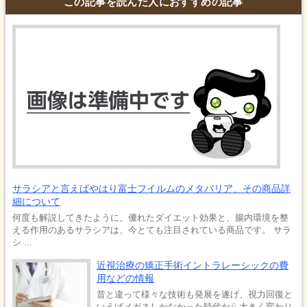
この記事を読んだ人におすすめの記事
サラシアと言えばやはり富士フイルムのメタバリア、その商品詳
細について
何度も解説してきたように、優れたダイエット効果と、腸内環境を整
える作用のあるサラシアは、今とても注目されている商品です。 サラ
シ ...
近視治療の矯正手術イントラレーシックの費
用などの情報
昔と違って様々な技術も発展を遂げ、視力回復と
いえばメガネしかなかった時代から大きく変わり