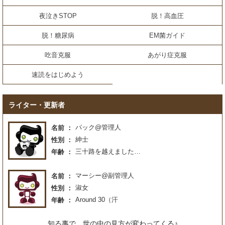
夜泣きSTOP
脱！高血圧
脱！糖尿病
EM菌ガイド
吃音克服
あがり症克服
速読をはじめよう
ライター・更新者
パック@管理人
名前
紳士
性別
三十路を越えました…
年齢
マーシー@副管理人
名前
淑女
性別
Around 30（汗
年齢
知る事で、世の中の見方が変わってくる♪