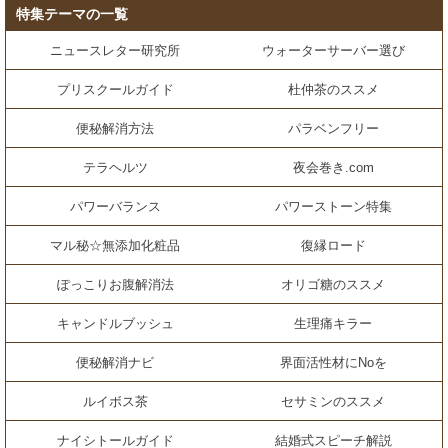
特集テーマの一覧
ニュースレター研究所
ウォーターサーバー選び
プリスクールガイド
杜仲茶のススメ
便秘解消方法
パラベンフリー
テラヘルツ
夜会巻き.com
パワーバランス
パワーストーン特集
マル秘☆無添加化粧品
復縁ロード
ぽっこりお腹解消法
オリゴ糖のススメ
キャンドルブッシュ
生理痛キラー
便秘解消ナビ
界面活性材にNoを
ルイボス茶
セサミンのススメ
ナイシトールガイド
結婚式スピーチ解説