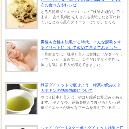
布の食べ方やレシピ
とろろ昆布ダイエットについて検証＆紹介してい
ます。 あの眞鍋かをりさんも挑戦したと言われ
ているとろろ昆布ダイエットですが、とろろ ...
男性も女性も脱毛する時代。そんな脱毛をす
るメリットについて改めて考えてみました。
一昔前までは、脱毛と言えば女性だけがターゲッ
トでしたが、最近では、女性だけでなく男性も、
体毛を気にする人が増えてきました。 ...
緑茶ダイエットで痩せよう！緑茶の飲み方と
カテキンの効果効能について
やはり日本と言えば、やはり緑茶に馴染みがあり
ます。 そんな今、緑茶を飲んで痩せるという緑
茶ダイエットが密かなブームを迎えているの ...
シェイプビートXターボのダイエット効果と口