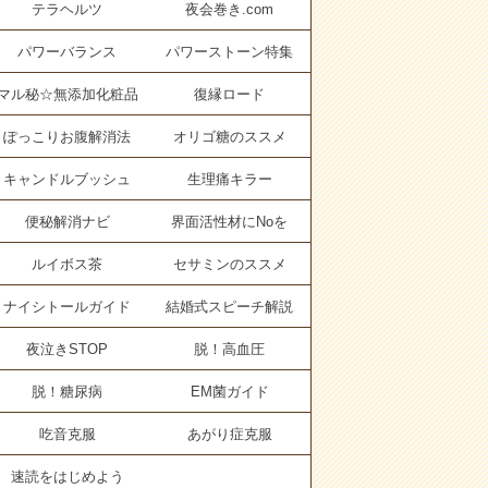
テラヘルツ
夜会巻き.com
パワーバランス
パワーストーン特集
マル秘☆無添加化粧品
復縁ロード
ぽっこりお腹解消法
オリゴ糖のススメ
キャンドルブッシュ
生理痛キラー
便秘解消ナビ
界面活性材にNoを
ルイボス茶
セサミンのススメ
ナイシトールガイド
結婚式スピーチ解説
夜泣きSTOP
脱！高血圧
脱！糖尿病
EM菌ガイド
吃音克服
あがり症克服
速読をはじめよう