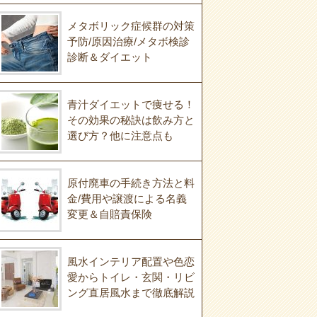
メタボリック症候群の対策
予防/原因治療/メタボ検診
診断＆ダイエット
青汁ダイエットで痩せる！
その効果の秘訣は飲み方と
選び方？他に注意点も
原付廃車の手続き方法と料
金/費用や譲渡による名義
変更＆自賠責保険
風水インテリア配置や色恋
愛からトイレ・玄関・リビ
ング直居風水まで徹底解説