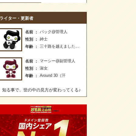
ライター・更新者
パック@管理人
名前
紳士
性別
三十路を越えました…
年齢
マーシー@副管理人
名前
淑女
性別
Around 30（汗
年齢
知る事で、世の中の見方が変わってくる♪