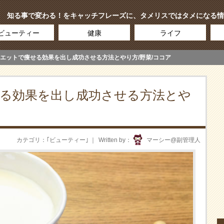
知る事で変わる！をキャッチフレーズに、タメリスではタメになる情
ビューティー
健康
ライフ
エットで痩せる効果を出し成功させる方法とやり方/野菜/ココア
る効果を出し成功させる方法とや
カテゴリ
｢
ビューティー
｣
Written by
マーシー@副管理人