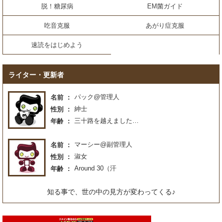
脱！糖尿病
EM菌ガイド
吃音克服
あがり症克服
速読をはじめよう
ライター・更新者
パック@管理人
名前
紳士
性別
三十路を越えました…
年齢
マーシー@副管理人
名前
淑女
性別
Around 30（汗
年齢
知る事で、世の中の見方が変わってくる♪