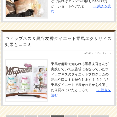
どであればアレンジの幅も広いのです
が、ショートヘアだと ...
続きを読
む
ウィップネス＆黒谷友香ダイエット乗馬エクササイズ
効果と口コミ
カテゴリ：「
ビューティー
」
乗馬が趣味で知られる黒谷友香さんが
実践していて広告塔にもなっていたウ
ィップネスのダイエットプログラムの
効果や口コミを紹介します！ もともと
乗馬ダイエットで痩せれるかを検証し
たり調べていたところで ...
続きを
読む