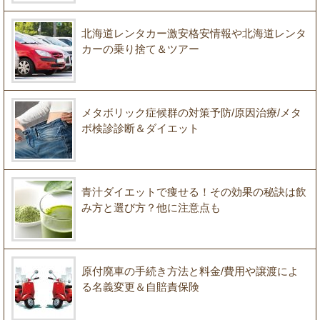
北海道レンタカー激安格安情報や北海道レンタ
カーの乗り捨て＆ツアー
メタボリック症候群の対策予防/原因治療/メタ
ボ検診診断＆ダイエット
青汁ダイエットで痩せる！その効果の秘訣は飲
み方と選び方？他に注意点も
原付廃車の手続き方法と料金/費用や譲渡によ
る名義変更＆自賠責保険