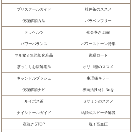
プリスクールガイド
杜仲茶のススメ
便秘解消方法
パラベンフリー
テラヘルツ
夜会巻き.com
パワーバランス
パワーストーン特集
マル秘☆無添加化粧品
復縁ロード
ぽっこりお腹解消法
オリゴ糖のススメ
キャンドルブッシュ
生理痛キラー
便秘解消ナビ
界面活性材にNoを
ルイボス茶
セサミンのススメ
ナイシトールガイド
結婚式スピーチ解説
夜泣きSTOP
脱！高血圧