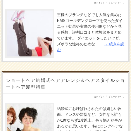
カテゴリ：「
ビューティー
」
王様のブランチなどでも人気を集めた
EMSゴールデングローブを使ったダイ
エット効果や実際の使用例などから見
る感想、評判口コミと体験談をまとめ
ています。 ダイエットをしたいけど、
ズボラな性格のためな ...
続きを読
む
ショートヘア結婚式ヘアアレンジ＆ヘアスタイルショ
ートヘア髪型特集
カテゴリ：「
ビューティー
」
結婚式にお呼ばれされたのは嬉しい反
面、ドレスや髪型など、女性なら誰も
が1度ならず2度以上、色々悩んだ事が
あるかと思います。 特にロングヘアな