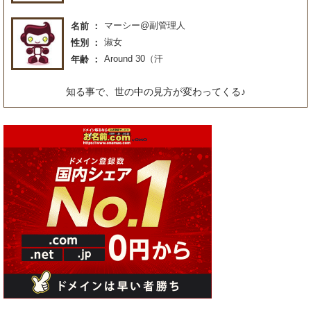
マーシー@副管理人
名前
淑女
性別
Around 30（汗
年齢
知る事で、世の中の見方が変わってくる♪