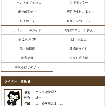
キャンドルブッシュ
生理痛キラー
便秘解消ナビ
界面活性材にNoを
ルイボス茶
セサミンのススメ
ナイシトールガイド
結婚式スピーチ解説
夜泣きSTOP
脱！高血圧
脱！糖尿病
EM菌ガイド
吃音克服
あがり症克服
速読をはじめよう
ライター・更新者
パック@管理人
名前
紳士
性別
三十路を越えました…
年齢