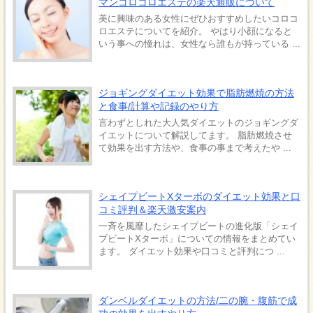
マンコロコロエステの楽天通販について
美に興味のある女性にぜひおすすめしたいコロコ
ロエステについてを紹介。 やはり小顔になると
いう事への憧れは、女性なら誰もが持っている ...
ジョギングダイエット効果で脂肪燃焼の方法
と食事/計算や記録のやり方
言わずとしれた大人気ダイエットのジョギングダ
イエットについて解説してます。 脂肪燃焼させ
て効果を出す方法や、食事の事まで考えたや ...
シェイプビートXターボのダイエット効果と口
コミ評判＆楽天激安案内
一斉を風靡したシェイプビートの進化版「シェイ
プビートXターボ」についての情報をまとめてい
ます。 ダイエット効果や口コミと評判につ ...
ダンベルダイエットの方法/二の腕・腹筋で成