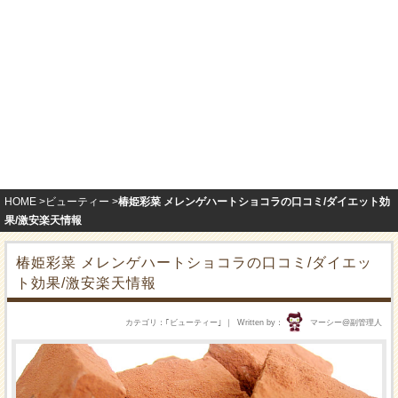
HOME
ビューティー
椿姫彩菜 メレンゲハートショコラの口コミ/ダイエット効
果/激安楽天情報
椿姫彩菜 メレンゲハートショコラの口コミ/ダイエッ
ト効果/激安楽天情報
カテゴリ
｢
ビューティー
｣
Written by
マーシー@副管理人