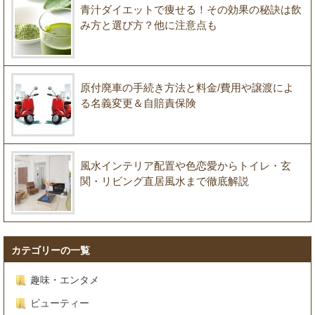
青汁ダイエットで痩せる！その効果の秘訣は飲
み方と選び方？他に注意点も
原付廃車の手続き方法と料金/費用や譲渡によ
る名義変更＆自賠責保険
風水インテリア配置や色恋愛からトイレ・玄
関・リビング直居風水まで徹底解説
カテゴリーの一覧
趣味・エンタメ
ビューティー