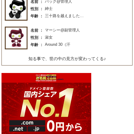
パック@管理人
名前
紳士
性別
三十路を越えました…
年齢
マーシー@副管理人
名前
淑女
性別
Around 30（汗
年齢
知る事で、世の中の見方が変わってくる♪