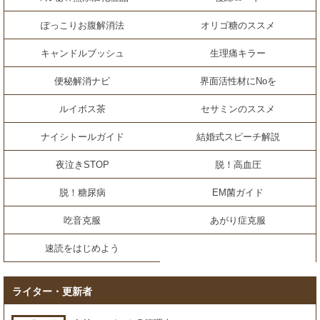
ぽっこりお腹解消法
オリゴ糖のススメ
キャンドルブッシュ
生理痛キラー
便秘解消ナビ
界面活性材にNoを
ルイボス茶
セサミンのススメ
ナイシトールガイド
結婚式スピーチ解説
夜泣きSTOP
脱！高血圧
脱！糖尿病
EM菌ガイド
吃音克服
あがり症克服
速読をはじめよう
ライター・更新者