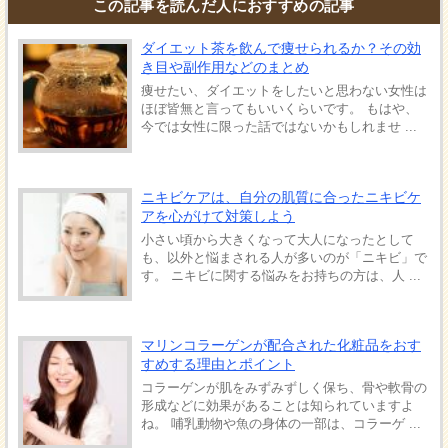
この記事を読んだ人におすすめの記事
ダイエット茶を飲んで痩せられるか？その効
き目や副作用などのまとめ
痩せたい、ダイエットをしたいと思わない女性は
ほぼ皆無と言ってもいいくらいです。 もはや、
今では女性に限った話ではないかもしれませ ...
ニキビケアは、自分の肌質に合ったニキビケ
アを心がけて対策しよう
小さい頃から大きくなって大人になったとして
も、以外と悩まされる人が多いのが「ニキビ」で
す。 ニキビに関する悩みをお持ちの方は、人 ...
マリンコラーゲンが配合された化粧品をおす
すめする理由とポイント
コラーゲンが肌をみずみずしく保ち、骨や軟骨の
形成などに効果があることは知られていますよ
ね。 哺乳動物や魚の身体の一部は、コラーゲ ...