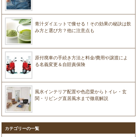
青汁ダイエットで痩せる！その効果の秘訣は飲
み方と選び方？他に注意点も
原付廃車の手続き方法と料金/費用や譲渡によ
る名義変更＆自賠責保険
風水インテリア配置や色恋愛からトイレ・玄
関・リビング直居風水まで徹底解説
カテゴリーの一覧