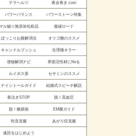
テラヘルツ
夜会巻き.com
パワーバランス
パワーストーン特集
マル秘☆無添加化粧品
復縁ロード
ぽっこりお腹解消法
オリゴ糖のススメ
キャンドルブッシュ
生理痛キラー
便秘解消ナビ
界面活性材にNoを
ルイボス茶
セサミンのススメ
ナイシトールガイド
結婚式スピーチ解説
夜泣きSTOP
脱！高血圧
脱！糖尿病
EM菌ガイド
吃音克服
あがり症克服
速読をはじめよう