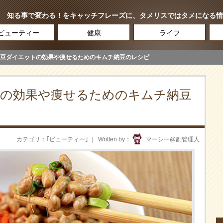
知る事で変わる！をキャッチフレーズに、タメリスではタメになる情
ビューティー
健康
ライフ
豆ダイエットの効果や痩せるためのキムチ納豆のレシピ
の効果や痩せるためのキムチ納豆
カテゴリ
｢
ビューティー
｣
Written by
マーシー@副管理人