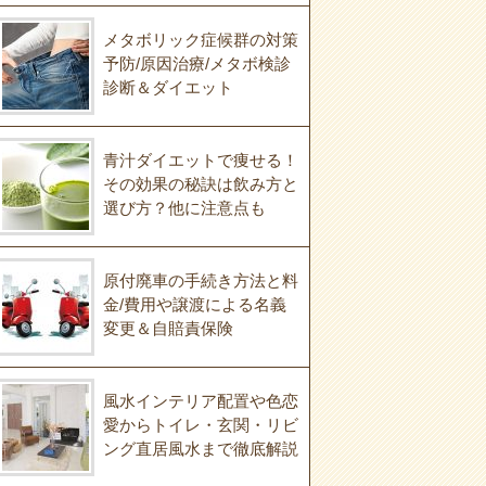
メタボリック症候群の対策
予防/原因治療/メタボ検診
診断＆ダイエット
青汁ダイエットで痩せる！
その効果の秘訣は飲み方と
選び方？他に注意点も
原付廃車の手続き方法と料
金/費用や譲渡による名義
変更＆自賠責保険
風水インテリア配置や色恋
愛からトイレ・玄関・リビ
ング直居風水まで徹底解説