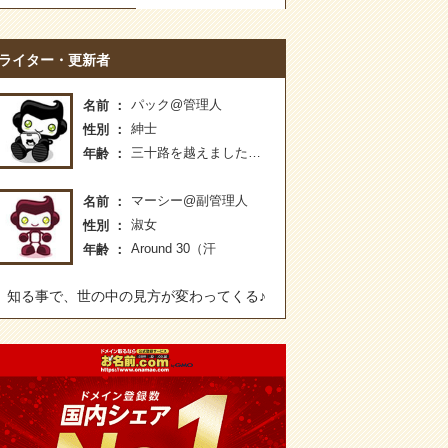
ライター・更新者
パック@管理人
名前
紳士
性別
三十路を越えました…
年齢
マーシー@副管理人
名前
淑女
性別
Around 30（汗
年齢
知る事で、世の中の見方が変わってくる♪