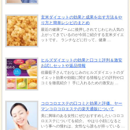
玄米ダイエットの効果と成果を出す方法＆や
り方と簡単レシピのまとめ
最近の健康ブームに後押しされてじわじわ人気の
上がってきているのが今回ご紹介する玄米ダイエ
ットです。 ランチなどに行って、健康 ...
ヒルズダイエットの効果と口コミ評判＆激安
お試しセットや返品情報
佐藤藍子さんでおなじみのヒルズダイエットのダ
イエット効果や効能に関する情報などの評判や口
コミを徹底紹介！ 手に入れるための激安お ...
コロコロエステの口コミと効果と評価。ヤー
マンコロコロエステの楽天通販について
美に興味のある女性にぜひおすすめしたいコロコ
ロエステについてを紹介。 やはり小顔になると
いう事への憧れは、女性なら誰もが持っている ...