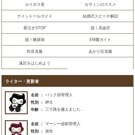
ルイボス茶
セサミンのススメ
ナイシトールガイド
結婚式スピーチ解説
夜泣きSTOP
脱！高血圧
脱！糖尿病
EM菌ガイド
吃音克服
あがり症克服
速読をはじめよう
ライター・更新者
パック@管理人
名前
紳士
性別
三十路を越えました…
年齢
マーシー@副管理人
名前
淑女
性別