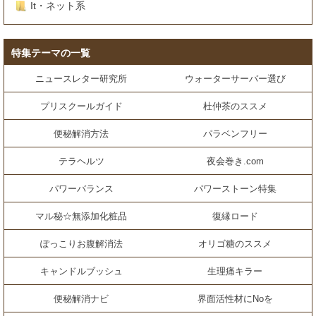
It・ネット系
特集テーマの一覧
ニュースレター研究所
ウォーターサーバー選び
プリスクールガイド
杜仲茶のススメ
便秘解消方法
パラベンフリー
テラヘルツ
夜会巻き.com
パワーバランス
パワーストーン特集
マル秘☆無添加化粧品
復縁ロード
ぽっこりお腹解消法
オリゴ糖のススメ
キャンドルブッシュ
生理痛キラー
便秘解消ナビ
界面活性材にNoを