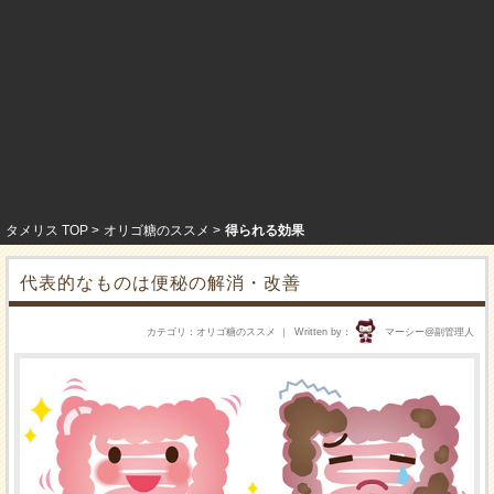
タメリス TOP
オリゴ糖のススメ
得られる効果
代表的なものは便秘の解消・改善
カテゴリ
オリゴ糖のススメ
Written by
マーシー@副管理人