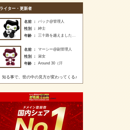
ライター・更新者
パック@管理人
名前
紳士
性別
三十路を越えました…
年齢
マーシー@副管理人
名前
淑女
性別
Around 30（汗
年齢
知る事で、世の中の見方が変わってくる♪