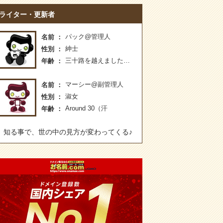
ライター・更新者
パック@管理人
名前
紳士
性別
三十路を越えました…
年齢
マーシー@副管理人
名前
淑女
性別
Around 30（汗
年齢
知る事で、世の中の見方が変わってくる♪