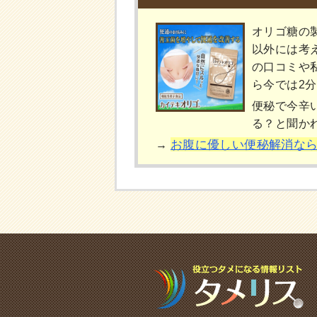
オリゴ糖の
以外には考
の口コミや
ら今では2
便秘で今辛
る？と聞か
お腹に優しい便秘解消な
→