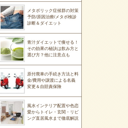
メタボリック症候群の対策
予防/原因治療/メタボ検診
診断＆ダイエット
青汁ダイエットで痩せる！
その効果の秘訣は飲み方と
選び方？他に注意点も
原付廃車の手続き方法と料
金/費用や譲渡による名義
変更＆自賠責保険
風水インテリア配置や色恋
愛からトイレ・玄関・リビ
ング直居風水まで徹底解説