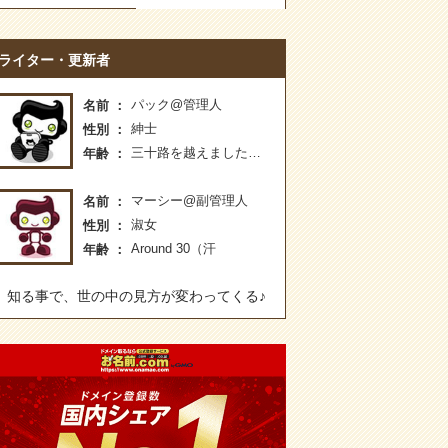
ライター・更新者
パック@管理人
名前
紳士
性別
三十路を越えました…
年齢
マーシー@副管理人
名前
淑女
性別
Around 30（汗
年齢
知る事で、世の中の見方が変わってくる♪