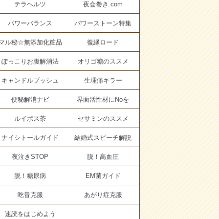
テラヘルツ
夜会巻き.com
パワーバランス
パワーストーン特集
マル秘☆無添加化粧品
復縁ロード
ぽっこりお腹解消法
オリゴ糖のススメ
キャンドルブッシュ
生理痛キラー
便秘解消ナビ
界面活性材にNoを
ルイボス茶
セサミンのススメ
ナイシトールガイド
結婚式スピーチ解説
夜泣きSTOP
脱！高血圧
脱！糖尿病
EM菌ガイド
吃音克服
あがり症克服
速読をはじめよう